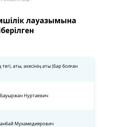
імшілік лауазымына
іберілген
тегі, аты, әкесінің аты (бар болған
Бауыржан Нуртаевич
анбай Мухамедиярович