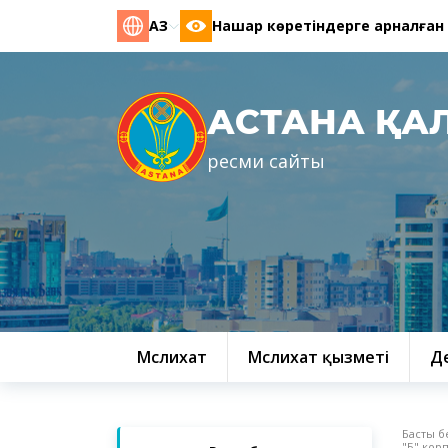
ҚАЗ
Нашар көретіндерге арналған
АСТАНА ҚА
ресми сайты
Мәслихат
Мәслихат қызметі
Д
Басты б
"Б" кор