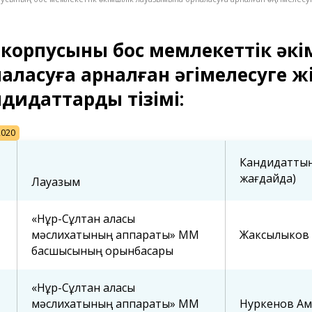
 корпусының бос мемлекеттік әк
аласуға арналған әңгімелесуге ж
дидаттардың тізімі:
2020
Кандидаттың 
жағдайда)
Лауазым
«Нұр-Сұлтан қаласы
мәслихатының аппараты» ММ
Жаксылыков 
басшысының орынбасары
«Нұр-Сұлтан қаласы
мәслихатының аппараты» ММ
Нуркенов Ам