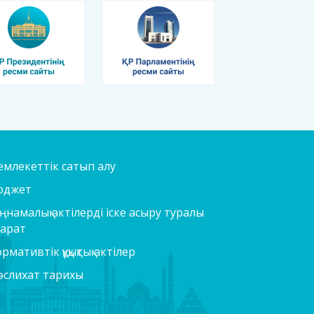
млекеттік сатып алу
юджет
ңнамалық актілерді іске асыру туралы
парат
рмативтік құқықтық актілер
слихат тарихы