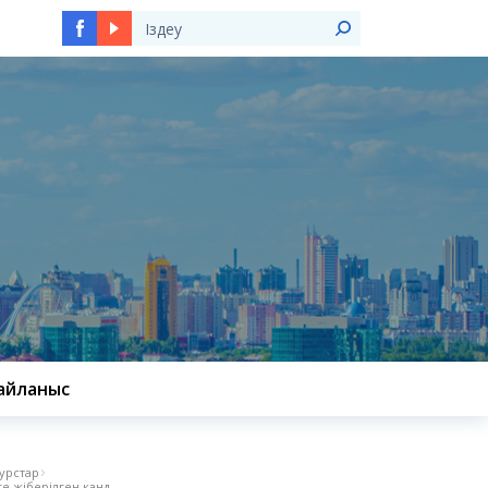
Ы
айланыс
курстар
 жіберілген канд...