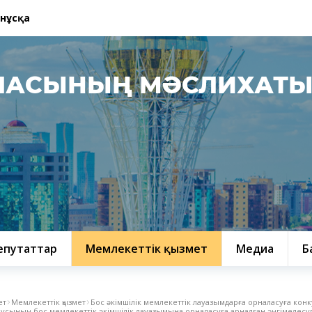
 нұсқа
ЛАСЫНЫҢ МӘСЛИХАТ
епутаттар
Мемлекеттік қызмет
Медиа
Б
ет
Мемлекеттік қызмет
Бос әкімшілік мемлекеттік лауазымдарға орналасуға кон
пусының бос мемлекеттік әкімшілік лауазымына орналасуға арналған әңгімелесуге