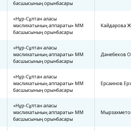
басшысының орынбасары
«Нұр-Сұлтан қаласы
мәслихатының аппараты» ММ
Кайдарова Ж
басшысының орынбасары
«Нұр-Сұлтан қаласы
мәслихатының аппараты» ММ
Данебеков О
асының
Астана қаласы
Бюджеттік 
басшысының орынбасары
ның назарына!
тұрғындарының және Астана
паспорты
қаласы мәслихатының
«Нұр-Сұлтан қаласы
сегізінші сайланым
депутаттарының назарына!
мәслихатының аппараты» ММ
Ерсаинов Ер
басшысының орынбасары
«Нұр-Сұлтан қаласы
мәслихатының аппараты» ММ
Мырзахмето
басшысының орынбасары