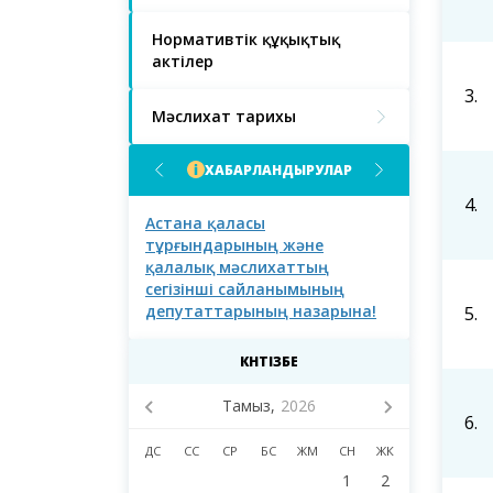
Нормативтік құқықтық
актілер
3.
Мәслихат тарихы
ХАБАРЛАНДЫРУЛАР
4.
асы халқының
Астана қаласы
Астана қал
тұрғындарының және
тұрғындары
қалалық мәслихаттың
сегізінші сайланымының
депутаттарының назарына!
5.
КҮНТІЗБЕ
Тамыз,
2026
6.
ДС
СС
СР
БС
ЖМ
СН
ЖК
1
2