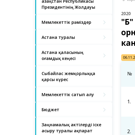
Қазақстан Республикасы
Президентінің Жолдауы
2020
"Б"
Мемлекеттік рәміздер
орн
Астана туралы
кан
Астана қаласының
06.11.
Қоғамдық кеңесі
№
Сыбайлас жемқорлыққа
қарсы күрес
Мемлекеттік сатып алу
1.
Бюджет
Заңнамалық актілерді іске
асыру туралы ақпарат
2.