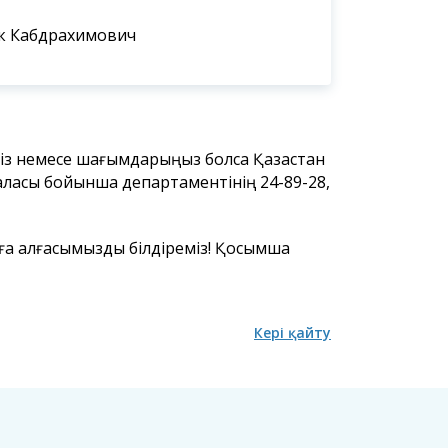
к Кабдрахимович
ңіз немесе шағымдарыңыз болса Қазақстан
 қаласы бойынша департаментінің 24-89-28,
ға алғасымызды білдіреміз! Қосымша
Кері қайту