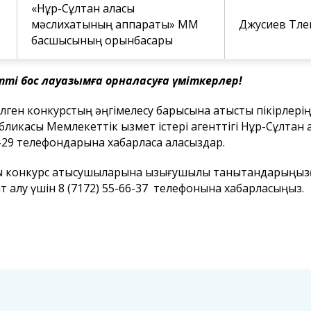
«Нұр-Сұлтан қаласы
мәслихатының аппараты» ММ
Джусиев Тле
басшысының орынбасары
тті бос лауазымға орналасуға үміткерлер!
ілген конкурстың әңгімелесу барысына қатысты пікірлері
бликасы Мемлекеттік қызмет істері агенттігі Нұр-Сұлтан
-29 телефондарына хабарласа аласыздар.
қ конкурс қатысушыларына қызығушылық танытқандарыңыз
ат алу үшін 8 (7172) 55-66-37 телефонына хабарласыңыз.