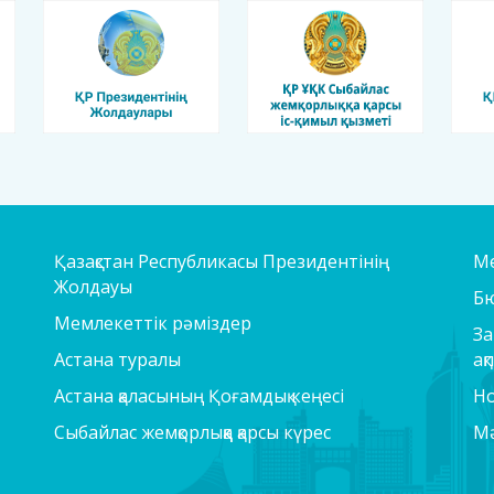
Қазақстан Республикасы Президентінің
Ме
Жолдауы
Б
Мемлекеттік рәміздер
За
Астана туралы
ақ
Астана қаласының Қоғамдық кеңесі
Но
Сыбайлас жемқорлыққа қарсы күрес
Мә