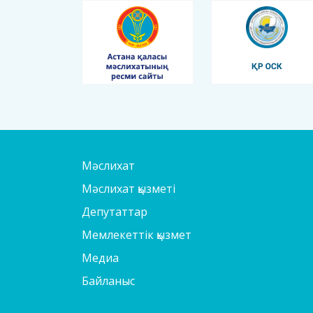
Мәслихат
Мәслихат қызметі
Депутаттар
Мемлекеттік қызмет
Медиа
Байланыс