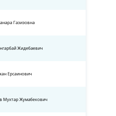
анара Газизовна
нгарбай Жидебаевич
бағдарламаның
Астана қаласы халқының
Астана қал
назарына!
тұрғындар
қалалық м
сегізінші 
депутатта
жан Ерсаинович
в Мухтар Жумабекович