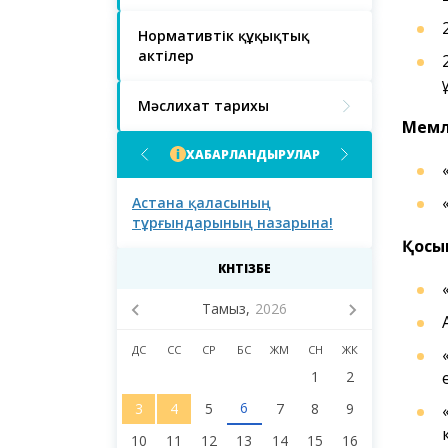
Нормативтік құқықтық
актілер
Мәслихат тарихы
Мемл
ХАБАРЛАНДЫРУЛАР
ғындарының
Астана қаласының
Астана қал
тұрғындарының назарына!
тұрғындары
қаласы мәс
Қосы
сегізінші с
КҮНТІЗБЕ
депутаттар
Тамыз,
2026
ДС
СС
СР
БС
ЖМ
СН
ЖК
1
2
6
3
4
5
7
8
9
10
11
12
13
14
15
16