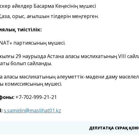
Іскер әйелдер Басқарма Кеңесінің мүшесі
Қазақ, орыс, ағылшын тілдерін меңгерген.
ялық тиістілік:
AT» партиясының мүшесі.
жылғы 29 наурызда Астана қаласы мәслихатының VIII са
аты болып сайланды.
а қаласы мәслихатының әлеуметтік-мәдени даму мәселеле
ты комиссиясының мүшесі.
фоны:
+7-702-999-21-21
l:
s.samidin@maslihat01.kz
ДЕПУТАТҚА СҰРАҚ ҚОЮ