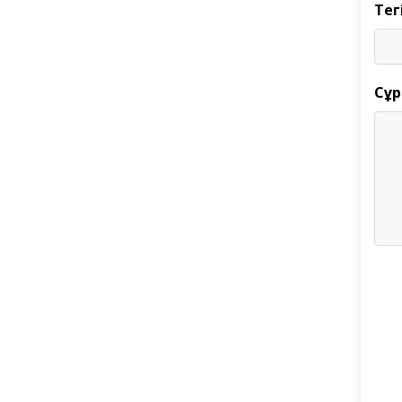
Тег
Сұр