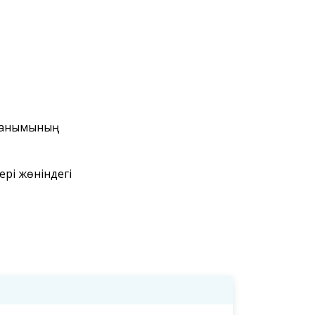
йланымының
рі жөніндегі