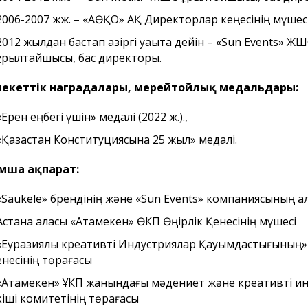
2006-2007 жж. – «АӨҚО» АҚ Директорлар кеңесінің мүшесі
2012 жылдан бастап қазіргі уақытқа дейін – «Sun Events» Ж
құрылтайшысы, бас директоры.
екеттік наградалары, мерейтойлық медальдары:
«Ерен еңбегi үшiн» медалі (2022 ж.).,
«Қазақстан Конституциясына 25 жыл» медалі.
асы
Бюджеттік бағдарламаның
Елорда тұ
ның және Астана
паспорты
назарына!
лихатының
мша ақпарат:
айланым
ының назарына!
«Saukele» брендінің және «Sun Events» компаниясының қ
Астана қаласы «Атамекен» ӨКП Өңірлік Қенесінің мүшесі
«Еуразиялық креативті Индустриялар Қауымдастығының» 
қенесінің төрағасы
«Атамекен» ҰКП жанындағы мәдениет және креативті и
кіші комитетінің төрағасы