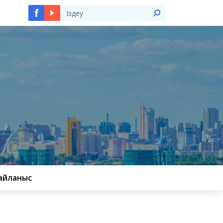
Ы
айланыс