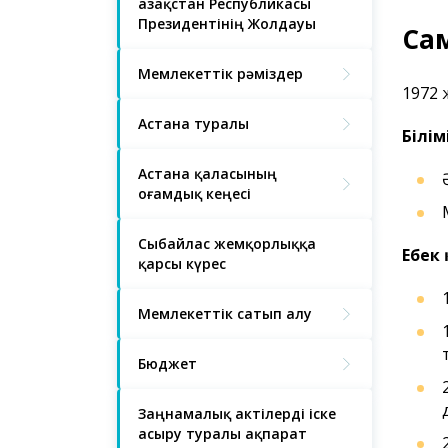
Қазақстан Республикасы
Президентінің Жолдауы
Са
Мемлекеттік рәміздер
1972 
Астана туралы
Білімі
Астана қаласының
Қоғамдық кеңесі
Сыбайлас жемқорлыққа
Еңбек
қарсы күрес
Мемлекеттік сатып алу
Бюджет
Заңнамалық актілерді іске
асыру туралы ақпарат