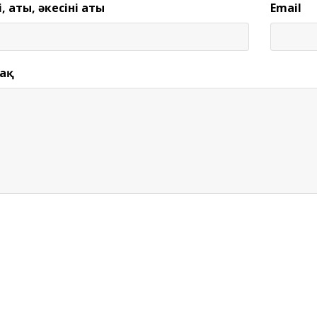
і, аты, әкесінің аты
Email
ақ