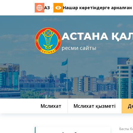
ҚАЗ
Нашар көретіндерге арналған
АСТАНА ҚА
ресми сайты
Мәслихат
Мәслихат қызметі
Д
Басты б