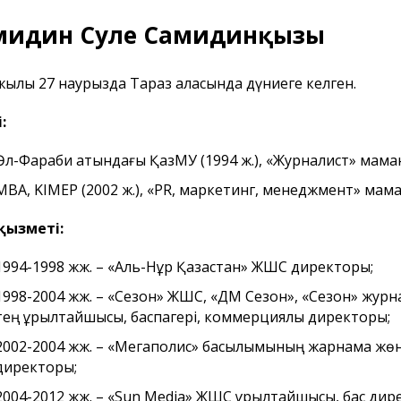
мидин Сәуле Самидинқызы
жылы 27 наурызда Тараз қаласында дүниеге келген.
:
Әл-Фараби атындағы ҚазМУ (1994 ж.), «Журналист» мама
MBA, KIMEP (2002 ж.), «PR, маркетинг, менеджмент» мам
 қызметі:
1994-1998 жж. – «Аль-Нұр Қазақстан» ЖШС директоры;
1998-2004 жж. – «Сезон» ЖШС, «ДМ Сезон», «Сезон» жур
тең құрылтайшысы, баспагері, коммерциялық директоры;
2002-2004 жж. – «Мегаполис» басылымының жарнама жөн
директоры;
2004-2012 жж. – «Sun Media» ЖШС құрылтайшысы, бас дир