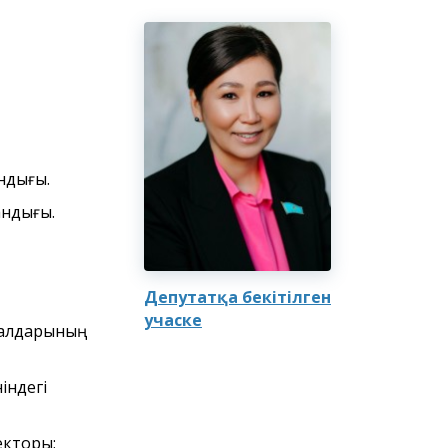
ндығы.
андығы.
Депутатқа бекітілген
учаске
налдарының
індегі
екторы;