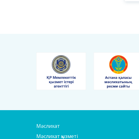
Мәслихат
Мәслихат қызметі