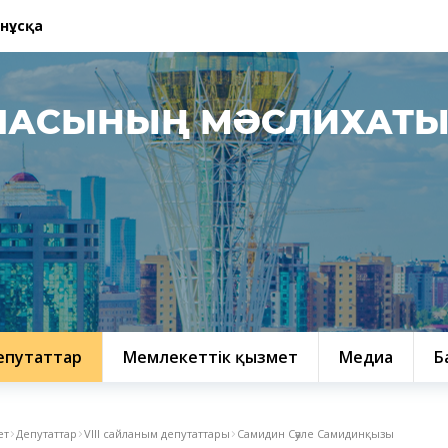
 нұсқа
ЛАСЫНЫҢ МӘСЛИХАТ
епутаттар
Мемлекеттік қызмет
Медиа
Б
ет
Депутаттар
VIII сайланым депутаттары
Самидин Сәуле Самидинқызы