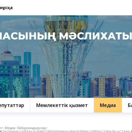
 нұсқа
ЛАСЫНЫҢ МӘСЛИХАТ
епутаттар
Мемлекеттік қызмет
Медиа
Б
ет
Медиа
Хабарландырулар
 ҚАЛАСЫНЫҢ САЙЛАУ КОМИССИЯЛАРЫНЫҢ МҮШЕЛЕРІН САЙЛАУ ТУРАЛЫ АСТАНА Қ