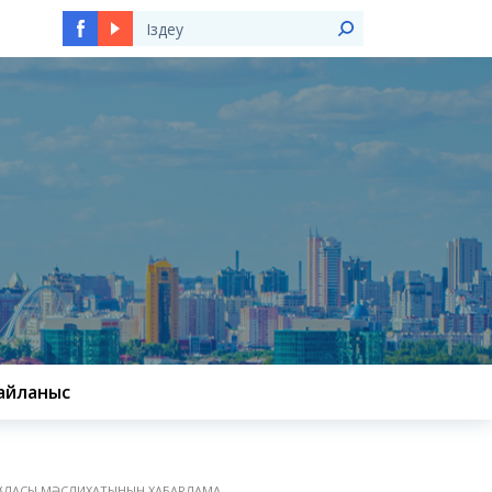
Ы
айланыс
АЛАСЫ МӘСЛИХАТЫНЫҢ ХАБАРЛАМА...