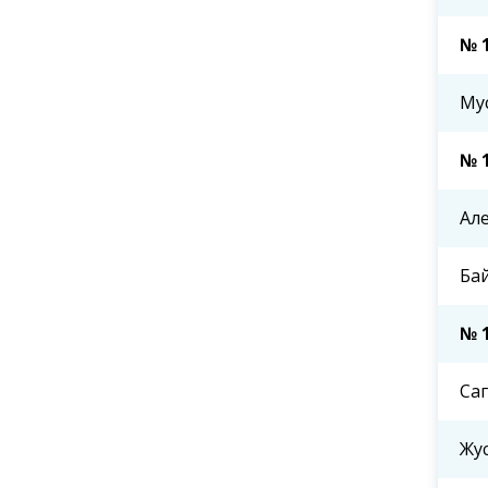
№ 
Му
№ 
Ал
Ба
№ 
Са
Жу