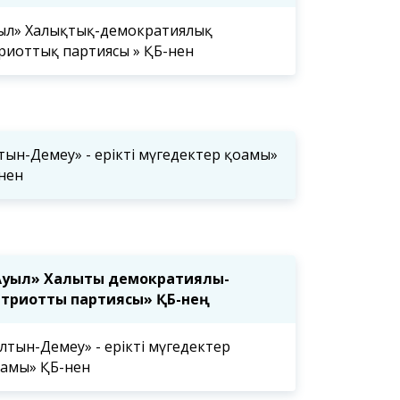
ыл» Халықтық-демократиялық
риоттық партиясы » ҚБ-нен
тын-Демеу» - ерікті мүгедектер қоғамы»
нен
рғындарының
Астана қаласының
Астана қал
тұрғындарының назарына!
тұрғындар
қаласы мә
сегізінші с
депутатта
уыл» Халықтық демократиялық-
триоттық партиясы» ҚБ-нең
лтын-Демеу» - ерікті мүгедектер
ғамы» ҚБ-нен