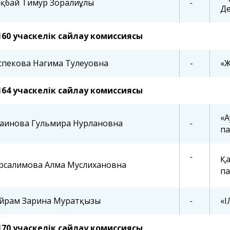
яқбай Тимур Зорғалиұлы
-
Де
160 учаскелік сайлау комиссиясы
спекова Нагима Тулеуовна
-
«Ж
164 учаскелік сайлау комиссиясы
«А
саинова Гульмира Нурлановна
-
па
-
Қа
рсалимова Алма Муслихановна
па
йрам Зарина Муратқызы
-
«
170 учаскелік сайлау комиссиясы