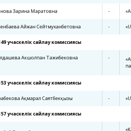
янова Зарина Маратовна
-
«A
кенбаева Айжан Сейтмуханбетовна
-
«
149 учаскелік сайлау комиссиясы
лдашева Акшолпан Тажибековна
-
«А
па
153 учаскелік сайлау комиссиясы
рабекова Ақмарал Саятбекқызы
-
«
157 учаскелік сайлау комиссиясы
«Қ