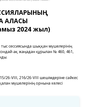
ИССИЯЛАРЫНЫҢ
А ҚАЛАСЫ
мыз 2024 жыл)
 тыс сессиясында шыққан мүшелерінің
ондай-ақ жаңадан құрылған № 460, 461,
нды.
/26-VIII, 216/26-VIII шешімдеріне сәйкес
алған мүшелерінің орнына келесі