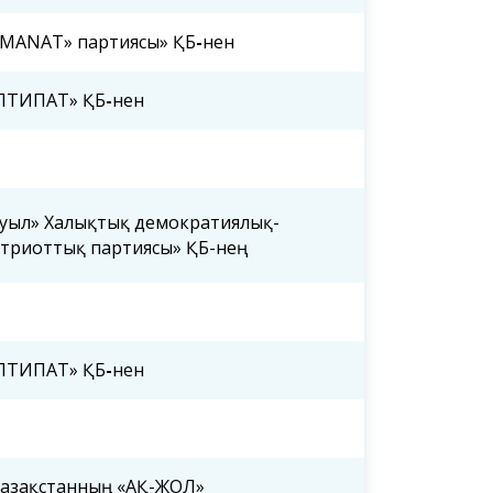
MANAT» партиясы» ҚБ
-
нен
ІЛТИПАТ» ҚБ
-
нен
уыл» Халықтық демократиялық-
триоттық партиясы» ҚБ-нең
ІЛТИПАТ» ҚБ
-
нен
азақстанның «АҚ-ЖОЛ»