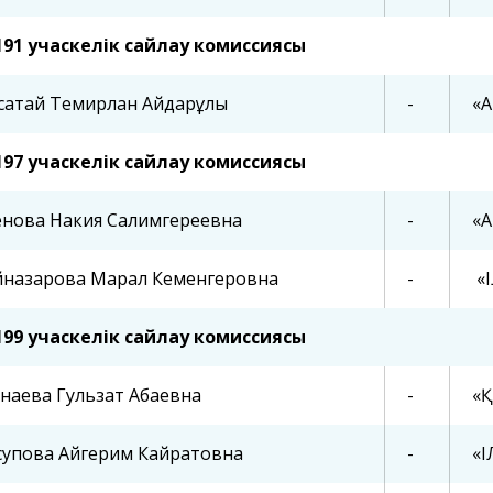
191 учаскелік сайлау комиссиясы
сатай Темирлан Айдарұлы
-
«А
197 учаскелік сайлау комиссиясы
енова Накия Салимгереевна
-
«A
йназарова Марал Кеменгеровна
-
«
199 учаскелік сайлау комиссиясы
гнаева Гульзат Абаевна
-
«Қ
супова Айгерим Кайратовна
-
«