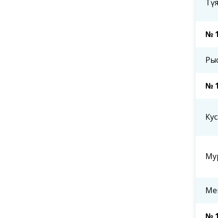
Тү
№ 
Ры
№ 
Ку
Му
Ме
№ 