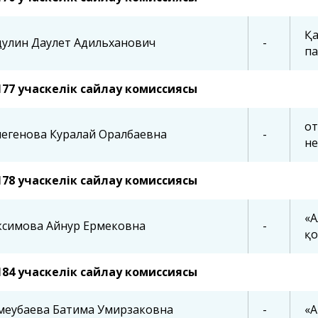
Қа
дулин Даулет Адильханович
-
па
177 учаскелік сайлау комиссиясы
от
легенова Куралай Оралбаевна
-
н
178 учаскелік сайлау комиссиясы
«А
ксимова Айнур Ермековна
-
қо
184 учаскелік сайлау комиссиясы
меубаева Батима Умирзаковна
-
«А