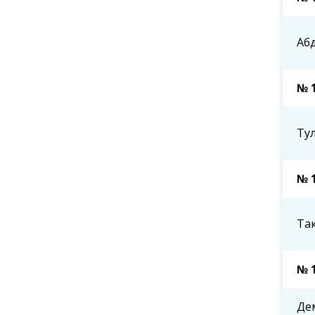
Аб
№ 
Ту
№ 
Та
№ 
Де