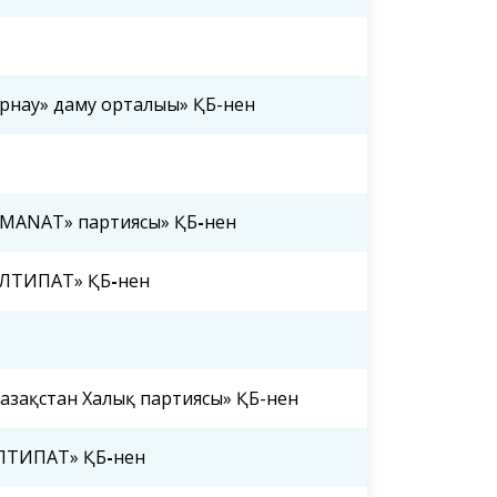
рнау» даму орталығы» ҚБ-нен
MANAT» партиясы» ҚБ
-
нен
ІЛТИПАТ» ҚБ
-
нен
азақстан Халық партиясы» ҚБ-нен
ІЛТИПАТ» ҚБ
-
нен