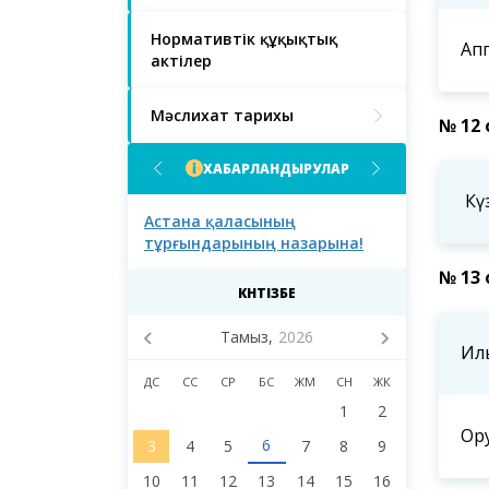
Нормативтік құқықтық
Ап
актілер
Мәслихат тарихы
№ 12 
ХАБАРЛАНДЫРУЛАР
Кү
ғындарының
Астана қаласының
Астана қал
тұрғындарының назарына!
тұрғындары
қаласы мәс
№ 13 
сегізінші с
КҮНТІЗБЕ
депутаттар
Тамыз,
2026
Ил
ДС
СС
СР
БС
ЖМ
СН
ЖК
1
2
Ор
6
3
4
5
7
8
9
10
11
12
13
14
15
16