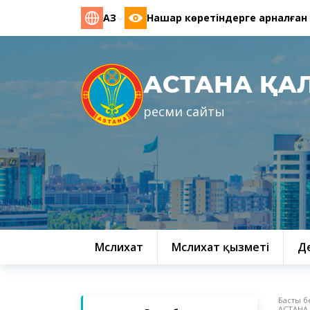
ҚАЗ
Нашар көретіндерге арналған
АСТАНА ҚА
ресми сайты
Мәслихат
Мәслихат қызметі
Д
Басты б
АСТАНА