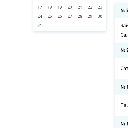
17
18
19
20
21
22
23
№ 
24
25
26
27
28
29
30
За
31
Са
№ 
Са
№ 
Та
№ 