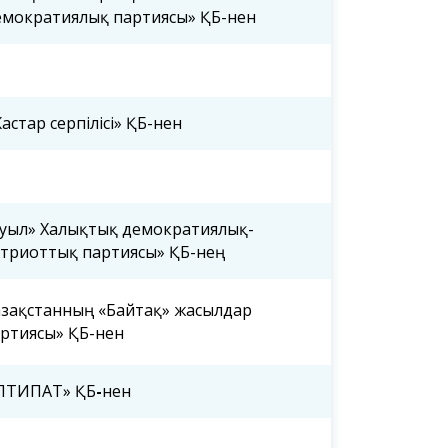
мократиялық партиясы» ҚБ-нен
астар серпілісі» ҚБ-нен
уыл» Халықтық демократиялық-
триоттық партиясы» ҚБ-нең
зақстанның «Байтақ» жасылдар
ртиясы» ҚБ-нен
ІЛТИПАТ» ҚБ
-
нен