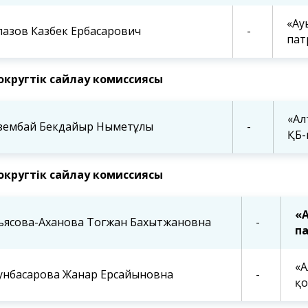
«Ау
пазов Казбек Ербасарович
-
пат
округтік сайлау комиссиясы
«Ал
зембай Бекдайыр Нығметұлы
-
ҚБ-
асы
Бюджеттік бағдарламаның
Елорда тұ
ның және Астана
паспорты
назарына!
лихатының
округтік сайлау комиссиясы
айланым
ының назарына!
«А
ьясова-Аханова Тогжан Бахытжановна
-
па
«А
унбасарова Жанар Ерсайыновна
-
қо