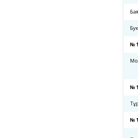
Ба
Бу
№ 
Мо
№ 
Тұ
№ 