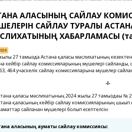
ТАНА ҚАЛАСЫНЫҢ САЙЛАУ КОМ
ШЕЛЕРІН САЙЛАУ ТУРАЛЫ АСТАН
СЛИХАТЫНЫҢ ХАБАРЛАМАСЫ (та
2024
жылғы 27 тамызда Астана қаласы мәслихатының кезектен
а кейбір сайлау комиссияларының мүшелері сайланды, с
463, 464 учаскелік сайлау комиссияларына мүшелер сайла
-I-
стана қаласы мәслихатының 2024 жылғы 27 тамыздағы № 215
стана қаласының кейбір сайлау комиссияларының шығып қ
заматтар сайланған мүшелері болып есептелсін:
тана қаласының аумақтық сайлау комиссиясы: