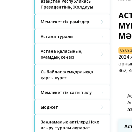
Қазақстан Республикасы
Президентінің Жолдауы
АС
Мемлекеттік рәміздер
МҮ
МӘ
Астана туралы
09.09.
Астана қаласының
2024 
Қоғамдық кеңесі
орнын
462, 
Сыбайлас жемқорлыққа
қарсы күрес
Мемлекеттік сатып алу
А
А
Бюджет
а
Заңнамалық актілерді іске
Ас
асыру туралы ақпарат