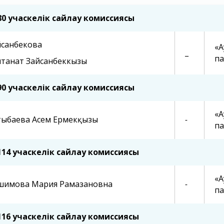
80 учаскелік сайлау комиссиясы
йсанбекова
«А
_
па
лтанат Зайсанбеккызы
90 учаскелік сайлау комиссиясы
«А
тыбаева Асем Ермекқызы
-
па
114 учаскелік сайлау комиссиясы
«А
шимова Мария Рамазановна
-
па
116 учаскелік сайлау комиссиясы