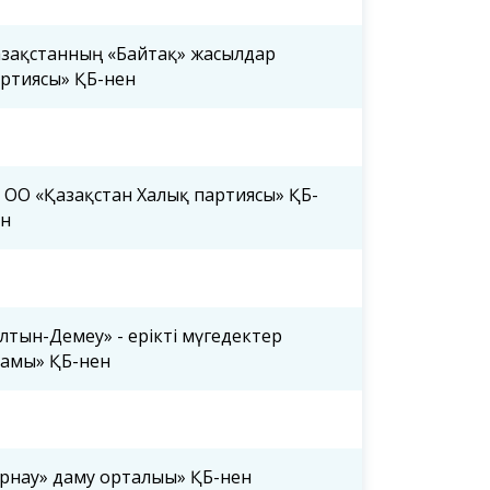
зақстанның «Байтақ» жасылдар
ртиясы» ҚБ-нен
 ОО «Қазақстан Халық партиясы» ҚБ-
ен
лтын-Демеу» - ерікті мүгедектер
ғамы» ҚБ-нен
рнау» даму орталығы» ҚБ-нен