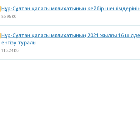
Нұр-Сұлтан қаласы мәслихатының кейбір шешімдеріні
86.96 Кб
Нұр-Сұлтан қаласы мәслихатының 2021 жылғы 16 шілде
енгізу туралы
115.24 Кб
ғындарының
Астана қаласының
Астана қал
тұрғындарының назарына!
тұрғындары
қаласы мәс
сегізінші с
депутаттар