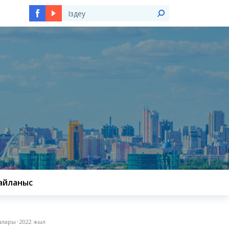
Ы
айланыс
балары
2022 жыл