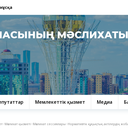
 нұсқа
ЛАСЫНЫҢ МӘСЛИХАТ
епутаттар
Мемлекеттік қызмет
Медиа
Б
ет
Мәслихат қызметі
Мәслихат сессиялары
Нормативтік құқықтық актілердің жо