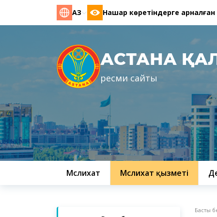
ҚАЗ
Нашар көретіндерге арналған
АСТАНА ҚА
ресми сайты
Мәслихат
Мәслихат қызметі
Д
Басты б