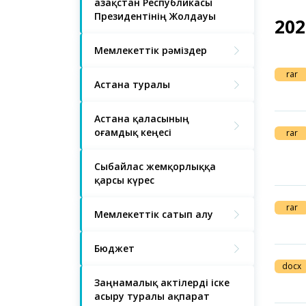
Қазақстан Республикасы
Президентінің Жолдауы
20
Мемлекеттік рәміздер
rar
Астана туралы
Астана қаласының
Қоғамдық кеңесі
rar
Сыбайлас жемқорлыққа
қарсы күрес
rar
Мемлекеттік сатып алу
Бюджет
docx
Заңнамалық актілерді іске
асыру туралы ақпарат