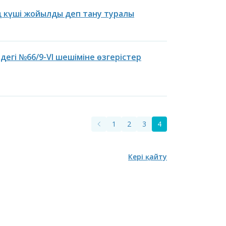
ң күші жойылды деп тану туралы
дегі №66/9-VI шешіміне өзгерістер
асы
Бюджеттік бағдарламаның
ның және Астана
паспорты
лихатының
1
2
3
4
айланым
ының назарына!
Кері қайту