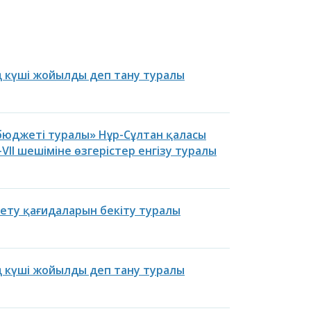
ң күші жойылды деп тану туралы
бюджеті туралы» Нұр-Сұлтан қаласы
IІ шешіміне өзгерістер енгізу туралы
дету қағидаларын бекіту туралы
ң күші жойылды деп тану туралы