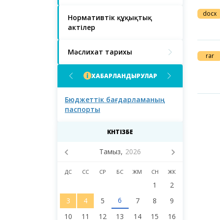
docx
Нормативтік құқықтық
актілер
Мәслихат тарихы
rar
ХАБАРЛАНДЫРУЛАР
сы
Бюджеттік бағдарламаның
Елорда тұр
ның және Астана
паспорты
назарына!
лихатының
айланым
КҮНТІЗБЕ
ының назарына!
Тамыз,
2026
ДС
СС
СР
БС
ЖМ
СН
ЖК
1
2
6
3
4
5
7
8
9
10
11
12
13
14
15
16