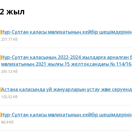
22 жыл
Нұр-Сұлтан қаласы мәслихатының кейбір шешімдеріні
257.77 Кб
Нұр-Сұлтан қаласының 2022-2024 жылдарға арналған 
мәслихатының 2021 жылғы 15 желтоқсандағы № 114/16-V
261.12 Кб
Астана қаласында үй жануарларын ұстау және серуен
102.52 Кб
Нұр-Сұлтан қаласы мәслихатының кейбір шешімдеріні
86.9 Кб