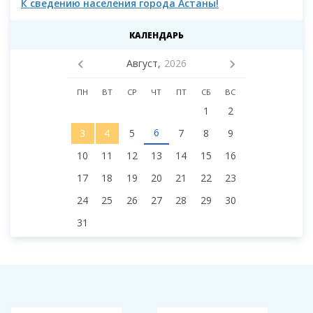
К сведению населения города Астаны!
К с
мас
КАЛЕНДАРЬ
Август,
2026
ПН
ВТ
СР
ЧТ
ПТ
СБ
ВС
1
2
6
3
4
5
7
8
9
10
11
12
13
14
15
16
17
18
19
20
21
22
23
24
25
26
27
28
29
30
31