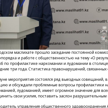
населения города
К сведению населения города
Паспорт б
одском маслихате прошло заседание постоянной комисс
Астаны и депутатов
программы
порядка и работе с общественностью на тему «О резул
маслихата города Астаны
жб по профилактике наркомании и лудомании в столиц
восьмого созыва!
дние три года. Статистика правонарушений, связанных 
уне мероприятия состоялся ряд выездных совещаний, в
цию и обсуждали проблемные вопросы профилактики на
манией, лудоманией, имеет огромное значение для все
инить свои усилия, поставить заслон разрушительным
одитель управления общественного здравоохранения А