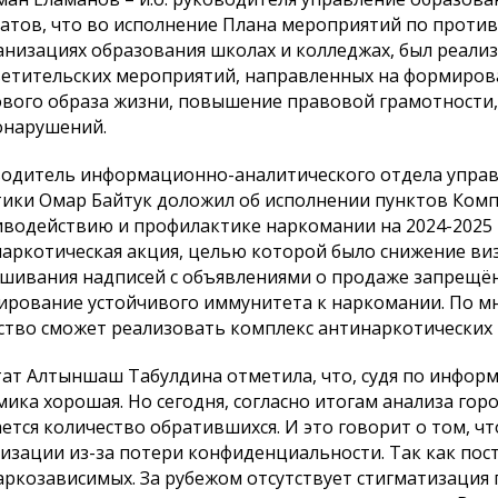
атов, что во исполнение Плана мероприятий по прот
анизациях образования школах и колледжах, был реали
етительских мероприятий, направленных на формиров
вого образа жизни, повышение правовой грамотности,
онарушений.
одитель информационно-аналитического отдела упра
ики Омар Байтук доложил об исполнении пунктов Комп
водействию и профилактике наркомании на 2024-2025 
аркотическая акция, целью которой было снижение ви
шивания надписей с объявлениями о продаже запрещён
рование устойчивого иммунитета к наркомании. По м
тво сможет реализовать комплекс антинаркотических
ат Алтыншаш Табулдина отметила, что, судя по инфор
ика хорошая. Но сегодня, согласно итогам анализа гор
ется количество обратившихся. И это говорит о том, ч
изации из-за потери конфиденциальности. Так как пост
аркозависимых. За рубежом отсутствует стигматизация