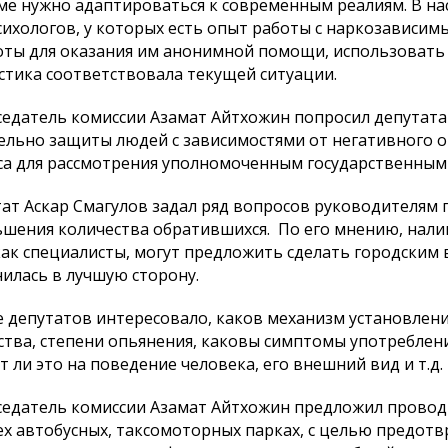
ме нужно адаптироваться к современным реалиям. В н
сихологов, у которых есть опыт работы с наркозависим
оты для оказания им анонимной помощи, использовать 
стика соответствовала текущей ситуации.
едатель комиссии Азамат Айтхожин попросил депутата
ельно защиты людей с зависимостями от негативного о
са для рассмотрения уполномоченным государственным
ат Аскар Смагулов задал ряд вопросов руководителям 
шения количества обратившихся. По его мнению, нали
как специалисты, могут предложить сделать городским 
илась в лучшую сторону.
 депутатов интересовало, каков механизм установлен
тва, степени опьянения, каковы симптомы употреблени
т ли это на поведение человека, его внешний вид и т.д.
едатель комиссии Азамат Айтхожин предложил прово
ех автобусных, таксомоторных парках, с целью предот