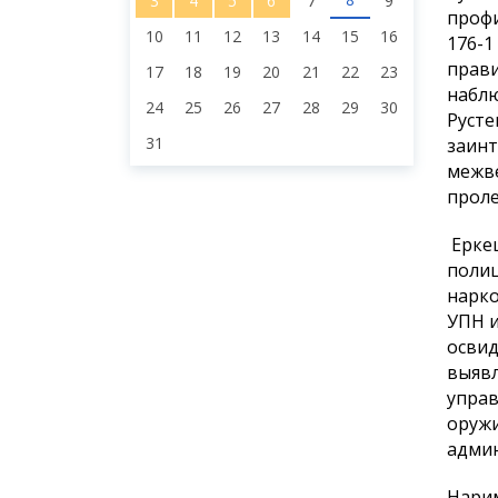
3
4
5
6
7
9
профи
10
11
12
13
14
15
16
176-1
прави
17
18
19
20
21
22
23
наблю
24
25
26
27
28
29
30
Русте
31
заинт
межве
проле
Еркеш
полиц
нарко
УПН и
освид
выявл
управ
оружи
админ
Нарим