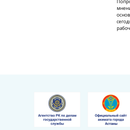
Попро
мнени
основ
сегод
рабоч