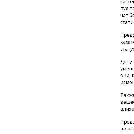
систе
пул п
чат б
стати
Предс
касат
стату
Депут
умень
они, 
измен
Также
вещес
влияе
Предс
во вс