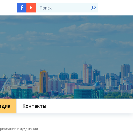
едиа
Контакты
аркомании и лудомании