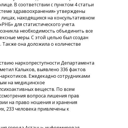
ице. В соответствии с пунктом 4 статьи
системе здравоохранения» утверждены
 лицах, находящихся на консультативном
«РНБ» для статистического учета.
возникла необходимость объединить все
ексные меры. С этой целью был создан
 Также она доложила о количестве
йствию наркопреступности Департамента
тметил Калыков, выявлено 336 фактов
 наркотиков. Ежедекадно сотрудниками
мым на медицинское
психоактивных веществ. По всем
ссмотрения вопроса лишения прав
зии на право ношения и хранения
х, 233 человека привлечены к
ания города Астаны» информировал