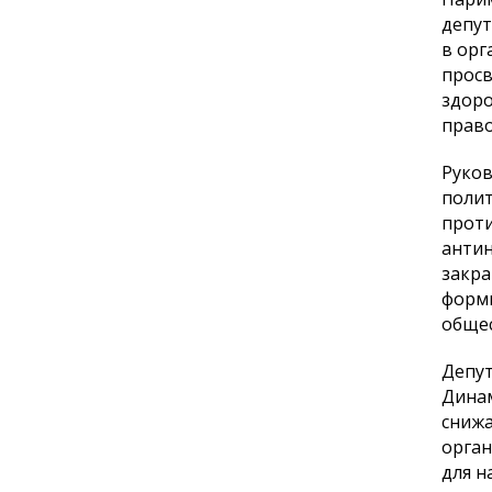
депут
в орг
просв
здоро
прав
Руков
полит
проти
антин
закра
форми
общес
Депут
Динам
снижа
орган
для н