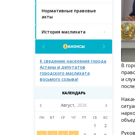
Нормативные правовые
акты
История маслихата
АНОНСЫ
населения города
К сведению населения города
К сведению 
В гор
Астаны и депутатов
Астаны!
право
городского маслихата
и слу
восьмого созыва!
после
КАЛЕНДАРЬ
Накан
Август,
2026
ситуа
нарко
ПН
ВТ
СР
ЧТ
ПТ
СБ
ВС
объед
1
2
Руков
8