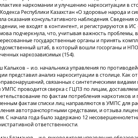
лактике наркомании и улучшению наркоситуации в стол
 Кодекса Республики Казахстан «О здоровье народа и 
ла оказания консультативного наблюдения. Сведения о
дении, не входят в контингент, и регистрируются в ИС 
мова подчеркнула, что, учитывая важность проблемы, 
ересованные государственные органы и принять компл
домственный штаб, в который вошли госорганы и НПО.
ченных наркозависимых (154).
 Калыков – и.о. начальника управления по противоде
ии представил анализ наркоситуации в столице. Как о
правонарушений, связанных с синтетическими видами
 УМПС проводится сверка с ГЦПЗ по лицам, доставляе
етельствование по фактам потребления наркотиков и 
енным фактам списки лиц направляются в УМПС для ра
ления автотранспортными средствами, и отзыва лицен
я. С начала года было задержано 12 несовершеннолетни
истративной ответственности.
ан Еламанов – и.о. руководителя управление образов