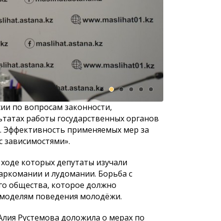
юджетной
К сведению населения города
К сведению
ии по вопросам законности,
Астаны!
Астаны и д
ьтатах работы государственных органов
городского
е. Эффективность применяемых мер за
восьмого с
с зависимостями».
 ходе которых депутаты изучали
ркомании и лудомании. Борьба с
го общества, которое должно
 моделям поведения молодёжи.
лия Рустемова доложила о мерах по