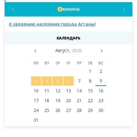
АНОНСЫ
К сведению населения города Астаны и депутатов
К
городского маслихата восьмого созыва!
КАЛЕНДАРЬ
Август,
2026
ПН
ВТ
СР
ЧТ
ПТ
СБ
ВС
1
2
9
3
4
5
6
7
8
10
11
12
13
14
15
16
17
18
19
20
21
22
23
24
25
26
27
28
29
30
31