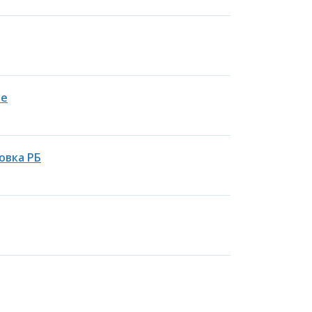
ие
овка РБ