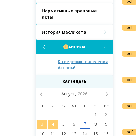
pdf
Нормативные правовые
акты
pdf
История маслихата
АНОНСЫ
pdf
населения
К сведению населения города
К сведению 
Астаны!
Астаны и д
маслихата 
восьмого со
pdf
КАЛЕНДАРЬ
Август,
2026
pdf
ПН
ВТ
СР
ЧТ
ПТ
СБ
ВС
1
2
7
3
4
5
6
8
9
pdf
10
11
12
13
14
15
16