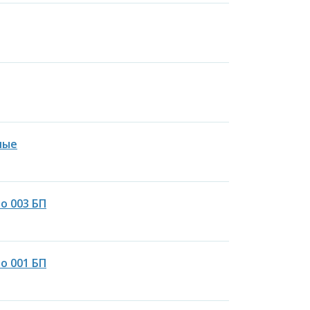
ные
о 003 БП
о 001 БП