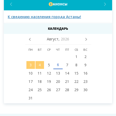
АНОНСЫ
К сведению населения города Астаны!
К с
мас
КАЛЕНДАРЬ
Август,
2026
ПН
ВТ
СР
ЧТ
ПТ
СБ
ВС
1
2
6
3
4
5
7
8
9
10
11
12
13
14
15
16
17
18
19
20
21
22
23
24
25
26
27
28
29
30
31