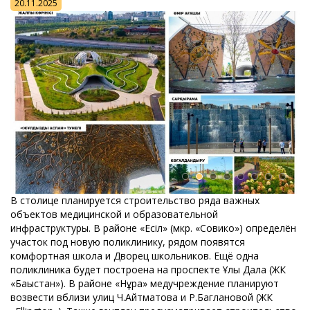
20.11.2025
В столице планируется строительство ряда важных
объектов медицинской и образовательной
инфраструктуры. В районе «Есіл» (мкр. «Совико») определён
участок под новую поликлинику, рядом появятся
комфортная школа и Дворец школьников. Ещё одна
поликлиника будет построена на проспекте Ұлы Дала (ЖК
«Бағыстан»). В районе «Нұра» медучреждение планируют
возвести вблизи улиц Ч.Айтматова и Р.Баглановой (ЖК