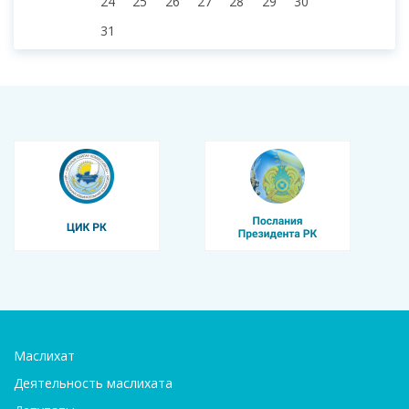
24
25
26
27
28
29
30
31
Маслихат
Деятельность маслихата