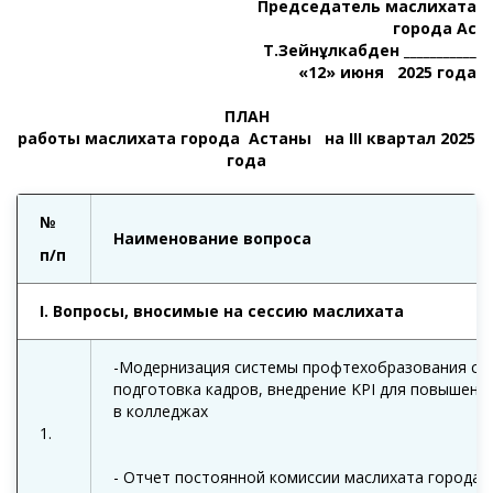
Председатель маслихата
города Ас
Т.Зейнұлкабден
___________
«12» июня
202
5
года
ПЛАН
работы маслихата города Астаны на
III
квартал 202
5
года
№
Наименование вопроса
п/п
I
. Вопросы, вносимые на сессию маслихата
-Модернизация системы профтехобразования сто
подготовка кадров, внедрение KPI для повышени
в колледжах
1.
- Отчет постоянной комиссии маслихата города 