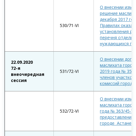
О внесении изме
решение маслиха
декабря 2017 год
530/71-VI
Правилах оказан
установления ра
перечня отдельн
нуждающихся гра
О внесении допо
22.09.2020
маслихата город
72-я
531/72-VI
2019 года № 351/
внеочередная
членов участков
сессия
комиссий города
О внесении изме
маслихата город
532/72-VI
года № 363/45-VI
предоставления
городе Астане»