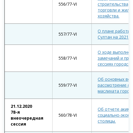
556/77-VІ
строительства, э
торговли и жил
хозяйства.
О плане работы 
557/77-VІ
Султан на 2021 г
О ходе выполнен
558/77-VІ
замечаний и пре
сессиях городско
Об основных воп
559/77-VІ
рассмотрение оч
маслихата город
21.12.2020
Об отчете акима
78-я
560/78-VІ
социально-эконо
внеочередная
столицы.
сессия