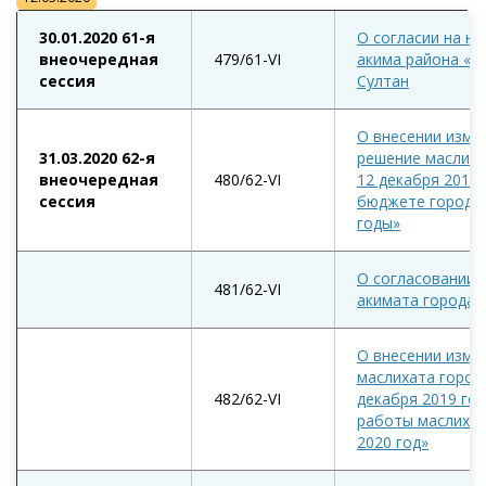
30.01.2020 61-я
О согласии на н
внеочередная
479/61-VI
акима района «Ба
сессия
Султан
О внесении изме
31.03.2020 62-я
решение маслиха
внеочередная
480/62-VI
12 декабря 2019 
сессия
бюджете города 
годы»
О согласовании 
481/62-VI
акимата города 
О внесении изме
маслихата город
482/62-VI
декабря 2019 год
работы маслихат
2020 год»