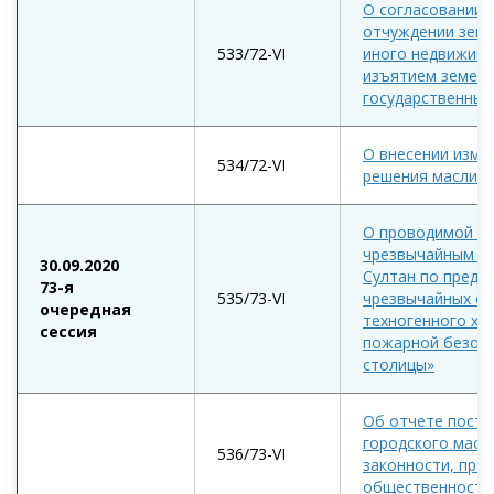
О согласовании 
отчуждении земе
533/72-VI
иного недвижимо
изъятием земель
государственных
О внесении изме
534/72-VI
решения маслиха
О проводимой р
чрезвычайным си
30.09.2020
Султан по преду
73-я
535/73-VI
чрезвычайных си
очередная
техногенного ха
сессия
пожарной безопа
столицы»
Об отчете посто
городского масл
536/73-VI
законности, пра
общественност