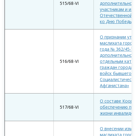
515/68-VI
дополнительной
участникам и ин
Отечественной в
ко Дню Победы»
О признании утр
маслихата город
года № 362/45-VI
дополнительной
516/68-VI
отдельным кате
граждан города 
войск бывшего С
Социалистически
Афганистана»
О составе Коорд
517/68-VI
обеспечению пра
жизни инвалидов
О внесении изме
маслихата город