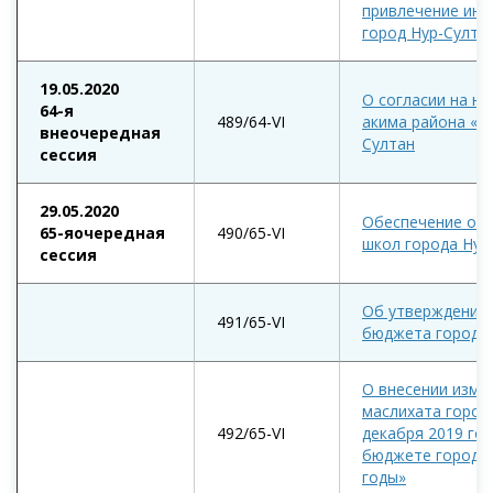
привлечение ино
город Нур-Султан
19.05.2020
О согласии на н
64-я
489/64-VI
акима района «А
внеочередная
Султан
сессия
29.05.2020
Обеспечение охр
65-яочередная
490/65-VI
школ города Нур
сессия
Об утверждении 
491/65-VI
бюджета города 
О внесении изме
маслихата город
492/65-VI
декабря 2019 год
бюджете города 
годы»