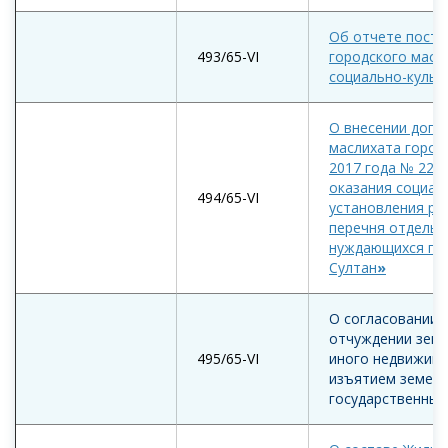
Об отчете посто
493/65-VI
городского масл
социально-культ
О внесении допо
маслихата город
2017 года № 221/
оказания социал
494/65-VI
установления ра
перечня отдельн
нуждающихся гра
Султан
»
О согласовании 
отчуждении земе
495/65-VI
иного недвижимо
изъятием земель
государственных