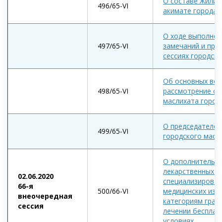
О составе Жилищ
496/65-VI
акимате города 
О ходе выполнен
497/65-VI
замечаний и пре
сессиях городск
Об основных воп
498/65-VI
рассмотрение оч
маслихата город
О председателе 
499/65-VI
городского масл
О дополнительн
лекарственных с
02.06.2020
специализирован
66-я
500/66-VI
медицинских изд
внеочередная
категориям граж
сессия
лечении бесплат
условиях