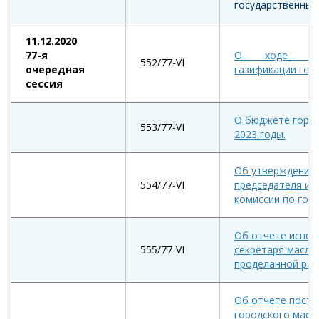
государственных
11.12.2020
77-я
О ходе реа
552/77-VІ
очередная
газификации гор
сессия
О бюджете город
553/77-VІ
2023 годы.
Об утверждении 
554/77-VІ
председателя и 
комиссии по горо
Об отчете испо
555/77-VІ
секретаря масли
проделанной рабо
Об отчете посто
городского масл