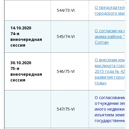
О председателе 
544/73-VI
городского масл
14.10.2020
О согласии на н
74-я
545/74-VІ
акима района "С
внеочередная
Султан
сессия
О внесении изме
30.10.2020
маслихата город
75-я
546/75-VІ
2015 года № 427
внеочередная
развития города
сессия
годы»;
О согласовании 
отчуждении земе
547/75-VІ
иного недвижимо
изъятием земель
государственных