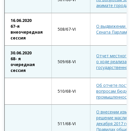
акимате города 
16.06.2020
67-я
О выдвижении ка
508/67-VI
внеочередная
Сената Парламен
сессия
30.06.2020
Отчет местного 
68- я
509/68-VI
о ходе реализац
очередная
государственно-
сессия
Об отчете посто
510/68-VI
вопросам бюджет
промышленности
О внесении изме
решение маслиха
511/68-VI
декабря 2017 год
Правилах общег