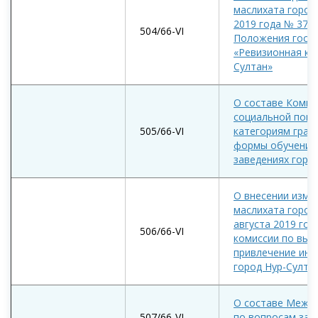
маслихата город
2019 года № 374
504/66-VI
Положения госуд
«Ревизионная ко
Султан»
О составе Комис
социальной пом
505/66-VI
категориям граж
формы обучения 
заведениях горо
О внесении изме
маслихата город
августа 2019 год
506/66-VI
комиссии по выд
привлечение ино
город Нур-Султа
О составе Межв
507/66-VI
по вопросам зан