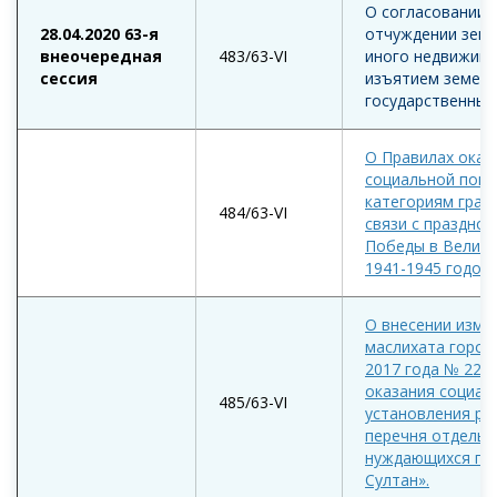
О согласовании 
28.04.2020 63-я
отчуждении земе
внеочередная
483/63-VI
иного недвижимо
сессия
изъятием земель
государственных
О Правилах оказ
социальной пом
категориям граж
484/63-VI
связи с праздно
Победы в Велико
1941-1945 годов.
О внесении изме
маслихата город
2017 года № 221/
оказания социал
485/63-VI
установления ра
перечня отдельн
нуждающихся гра
Султан».