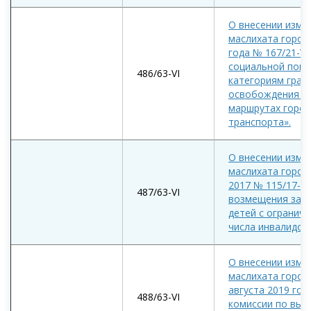
О внесении изме
маслихата город
года № 167/21-VI
социальной пом
486/63-VI
категориям граж
освобождения от
маршрутах город
транспорта».
О внесении изме
маслихата город
2017 № 115/17-VI
487/63-VI
возмещения затр
детей с огранич
числа инвалидов
О внесении изме
маслихата город
августа 2019 год
488/63-VI
комиссии по выд