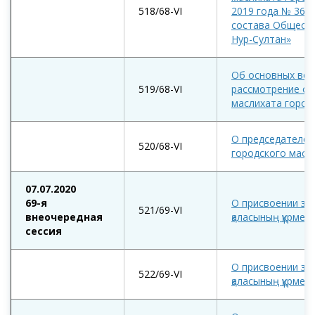
518/68-VI
2019 года № 364
состава Обществ
Нур-Султан»
Об основных воп
519/68-VI
рассмотрение оч
маслихата город
О председателе 
520/68-VI
городского масл
07.07.2020
69-я
О присвоении зв
521/69-VI
внеочередная
қаласының құрмет
сессия
О присвоении зв
522/69-VI
қаласының құрмет