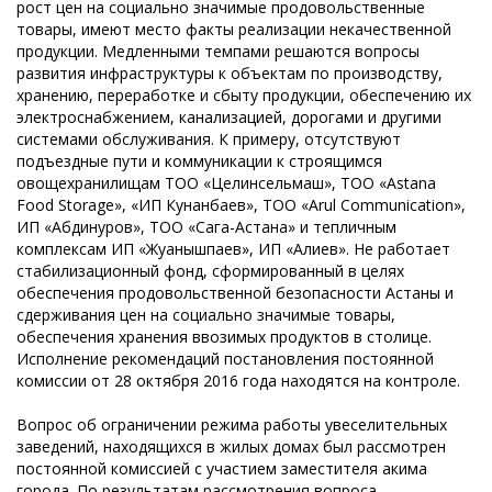
рост цен на социально значимые продовольственные
товары, имеют место факты реализации некачественной
продукции. Медленными темпами решаются вопросы
развития инфраструктуры к объектам по производству,
хранению, переработке и сбыту продукции, обеспечению их
электроснабжением, канализацией, дорогами и другими
системами обслуживания. К примеру, отсутствуют
подъездные пути и коммуникации к строящимся
овощехранилищам ТОО «Целинсельмаш», ТОО «Astana
Food Storage», «ИП Кунанбаев», ТОО «Arul Communication»,
ИП «Абдинуров», ТОО «Сага-Астана» и тепличным
комплексам ИП «Жуанышпаев», ИП «Алиев». Не работает
стабилизационный фонд, сформированный в целях
обеспечения продовольственной безопасности Астаны и
сдерживания цен на социально значимые товары,
обеспечения хранения ввозимых продуктов в столице.
Исполнение рекомендаций постановления постоянной
комиссии от 28 октября 2016 года находятся на контроле.
Вопрос об ограничении режима работы увеселительных
заведений, находящихся в жилых домах был рассмотрен
постоянной комиссией с участием заместителя акима
города. По результатам рассмотрения вопроса