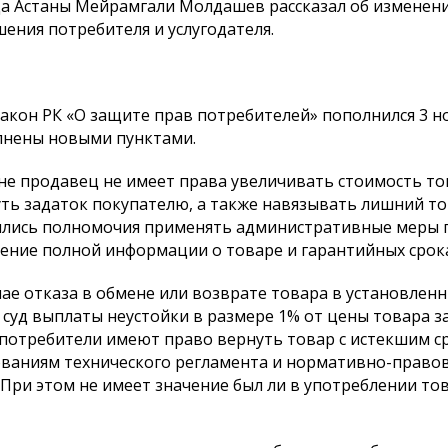
а Астаны Мейрамгали Молдашев рассказал об изменени
ения потребителя и услугодателя.
Закон РК «О защите прав потребителей» пополнился 3 н
лнены новыми пунктами.
е продавец не имеет права увеличивать стоимость тов
ть задаток покупателю, а также навязывать лишний то
лись полномочия применять административные меры 
ение полной информации о товаре и гарантийных сро
чае отказа в обмене или возврате товара в установлен
 суд выплаты неустойки в размере 1% от цены товара 
 потребители имеют право вернуть товар с истекшим 
ваниям технического регламента и нормативно-правов
 При этом не имеет значение был ли в употреблении тов