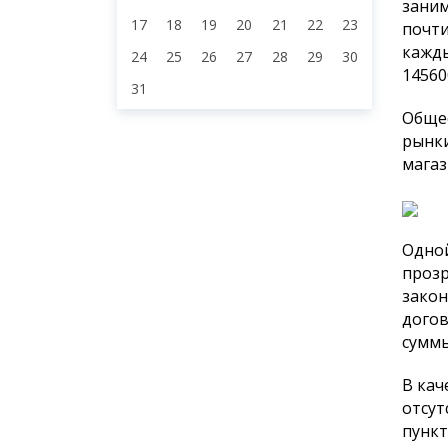
заним
17
18
19
20
21
22
23
почти
кажды
24
25
26
27
28
29
30
14560
31
Общее
рынки
магаз
Одной
прозр
закон
догов
суммы
В кач
отсут
пункт