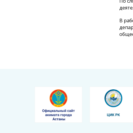
По сл
деяте
В раб
депар
общес