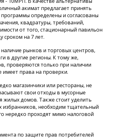
ия - 10МРП. В качестве альтернативы
столичный акимат предлагает принять
ах программы определены и согласованы
начения, квадратуры, требований,
симости от того, стационарный павильон
 сроком на 7 лет.
 наличие рынков и торговых центров,
и в другие регионы. К тому же,
в, проверяются только при наличии
е имеет права на проверки.
редко магазинчики или рестораны, не
расывают свои отходы в мусорные
я жилых домов. Также стоит уделить
х избранников, необходим тщательный
го нередко проходят мимо налоговой
амента по защите прав потребителей