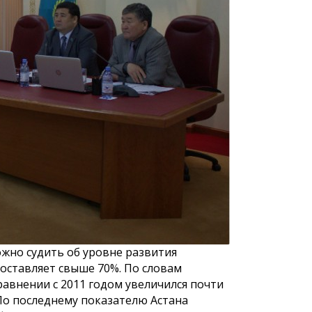
 населения
К сведению населения города
К сведению
Астаны!
Астаны и д
маслихата 
восьмого с
ожно судить об уровне развития
составляет свыше 70%. По словам
равнении с 2011 годом увеличился почти
. По последнему показателю Астана