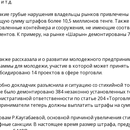
и т.д.
такие грубые нарушения владельцы рынков привлечены
щую сумму штрафов более 10,5 миллионов тенге. Такж
овленные контейнера и сооружения, не имеющие соо
ентов. К примеру, на рынке «Шарын» демонтированы 70
акже рассказала и о развитии молодежного предприни
аммы для молодежи, участие в которой может принять л
бсидировано 14 проектов в сфере торговли.
бно докладчик разъяснила и ситуацию со стихийной торг
е было демонтировано 384 незаконно установленных т
истративной ответственности по статье 204 «Торговля
риниматели теперь должны выплатить штрафы на сумму
овам Р.Каугабаевой, основной причиной увеличения ст
ные санкции. В настоящее время размер штрафа, пред