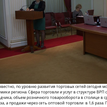
населения города
Паспорт бюджетной
К сведению
епутатов
программы
столицы!
города Астаны
зыва!
звестно, по уровню развития торговых сетей сегодня м
мики региона. Сфера торговли и услуг в структуре ВРП 
дчика, объем розничного товарооборота в столице в с
аза, а продажи через сеть оптовой торговли в 1,6 раза