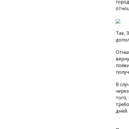
город
отнош
Так, 
допо
Отнын
верну
появи
получ
В слу
через
того,
требо
дней.