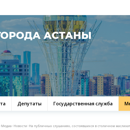
ГОРОДА АСТАНЫ
та
Депутаты
Государственная служба
М
Медиа
Новости
На публичных слушаниях, состоявшихся в столичном маслихат