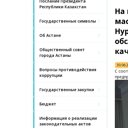
Послание Президента
Республики Казахстан
На
ма
Государственные символы
Нур
Об Астане
об
кач
Общественный совет
города Астаны
30.06.
Вопросы противодействия
С соо
коррупции
предп
Государственные закупки
Бюджет
Информация о реализации
законодательных актов