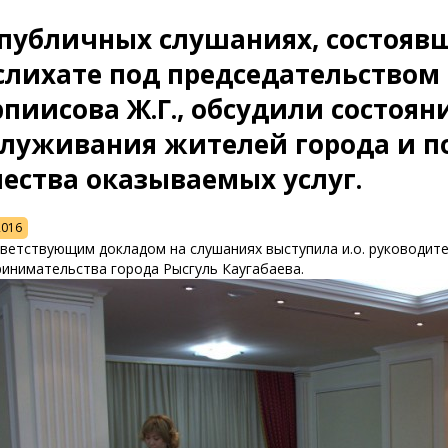
 публичных слушаниях, состояв
слихате под председательством 
пиисова Ж.Г., обсудили состоян
служивания жителей города и п
ества оказываемых услуг.
2016
тветствующим докладом на слушаниях выступила и.о. руководит
ринимательства города Рысгуль Каугабаева.