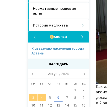
Нормативные правовые
акты
История маслихата
АНОНСЫ
населения
К сведению населения города
К сведению 
Астаны!
Астаны и д
маслихата 
восьмого со
КАЛЕНДАРЬ
Август,
2026
ПН
ВТ
СР
ЧТ
ПТ
СБ
ВС
Как и
1
2
эконо
докла
6
3
4
5
7
8
9
в 2 р
10
11
12
13
14
15
16