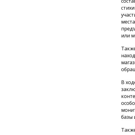
соста
стихи
участ
места
предъ
или м
Также
наход
магаз
обращ
В ход
заклю
конте
особ
монит
базы
Также