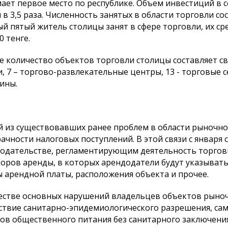
ает первое место по республике. Объем инвестиций в с
 в 3,5 раза. Численность занятых в области торговли со
й пятый житель столицы занят в сфере торговли, их ср
0 тенге.
 количество объектов торговли столицы составляет свы
, 7 – торгово-развлекательные центры, 13 - торговые с
ины.
 из существовавших ранее проблем в области рыночно
ачности налоговых поступлений. В этой связи с января
одательстве, регламентирующим деятельность торговы
оров аренды, в которых арендодатели будут указывать
 арендной платы, расположения объекта и прочее.
естве основных нарушений владельцев объектов рыно
ствие санитарно-эпидемиологического разрешения, са
ов общественного питания без санитарного заключен