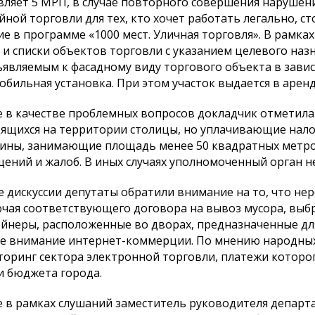
вляет 5 МРП, в случае повторного совершения нарушен
йной торговли для тех, кто хочет работать легально, 
ие в программе «1000 мест. Уличная торговля». В рамк
 и списки объектов торговли с указанием целевого наз
являемым к фасадному виду торгового объекта в зави
обильная установка. При этом участок выдается в аренду
 в качестве проблемных вопросов докладчик отметила
ящихся на территории столицы, но уплачивающие налог
ины, занимающие площадь менее 50 квадратных метро
ений и жалоб. В иных случаях уполномоченный орган н
е дискуссии депутаты обратили внимание на то, что не
чая соответствующего договора на вывоз мусора, выб
йнеры, расположенные во дворах, предназначенные дл
ое внимание интернет-коммерции. По мнению народны
оринг сектора электронной торговли, платежи которо
 и бюджета города.
 в рамках слушаний заместитель руководителя департ