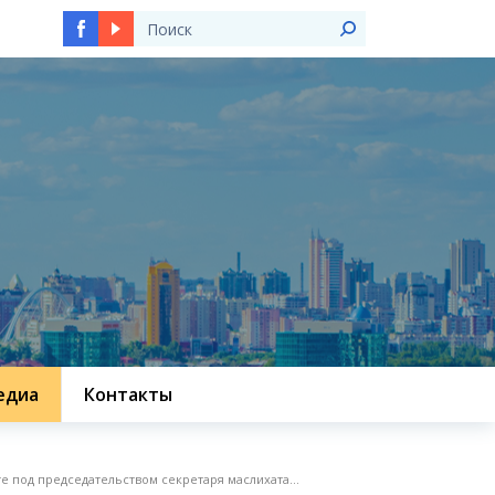
едиа
Контакты
е под председательством секретаря маслихата...