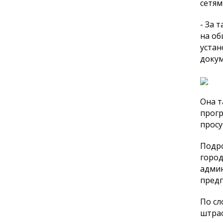
сетям 
- За 
на об
устан
докум
Она т
прогр
просу
Подро
город
админ
предп
По сл
штраф