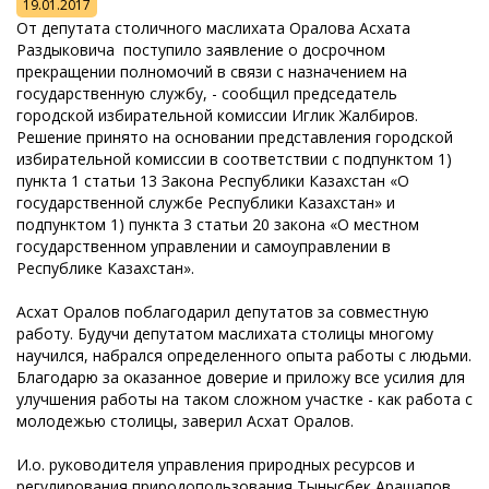
19.01.2017
От депутата столичного маслихата Оралова Асхата
Раздыковича поступило заявление о досрочном
прекращении полномочий в связи с назначением на
государственную службу, - сообщил председатель
городской избирательной комиссии Иглик Жалбиров.
Решение принято на основании представления городской
избирательной комиссии в соответствии с подпунктом 1)
пункта 1 статьи 13 Закона Республики Казахстан «О
государственной службе Республики Казахстан» и
подпунктом 1) пункта 3 статьи 20 закона «О местном
государственном управлении и самоуправлении в
Республике Казахстан».
Асхат Оралов поблагодарил депутатов за совместную
работу. Будучи депутатом маслихата столицы многому
научился, набрался определенного опыта работы с людьми.
Благодарю за оказанное доверие и приложу все усилия для
улучшения работы на таком сложном участке - как работа с
молодежью столицы, заверил Асхат Оралов.
И.о. руководителя управления природных ресурсов и
регулирования природопользования Тынысбек Арашапов