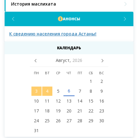
История маслихата
АНОНСЫ
К сведению населения города Астаны!
К с
мас
КАЛЕНДАРЬ
Август,
2026
ПН
ВТ
СР
ЧТ
ПТ
СБ
ВС
1
2
6
3
4
5
7
8
9
10
11
12
13
14
15
16
17
18
19
20
21
22
23
24
25
26
27
28
29
30
31