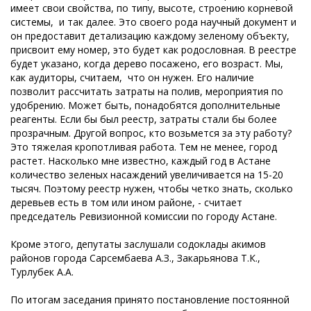
имеет свои свойства, по типу, высоте, строению корневой
системы, и так далее. Это своего рода научный документ и
он предоставит детализацию каждому зеленому объекту,
присвоит ему номер, это будет как родословная. В реестре
будет указано, когда дерево посажено, его возраст. Мы,
как аудиторы, считаем, что он нужен. Его наличие
позволит рассчитать затраты на полив, мероприятия по
удобрению. Может быть, понадобятся дополнительные
реагенты. Если бы был реестр, затраты стали бы более
прозрачным. Другой вопрос, кто возьмется за эту работу?
Это тяжелая кропотливая работа. Тем не менее, город
растет. Насколько мне известно, каждый год в Астане
количество зеленых насаждений увеличивается на 15-20
тысяч. Поэтому реестр нужен, чтобы четко знать, сколько
деревьев есть в том или ином районе, - считает
председатель Ревизионной комиссии по городу Астане.
Кроме этого, депутаты заслушали содоклады акимов
районов города Сарсембаева А.З., Закарьянова Т.К.,
Турлубек А.А.
По итогам заседания принято постановление постоянной