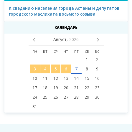
К сведению населения города Астаны и депутатов
К с
городского маслихата восьмого созыва!
КАЛЕНДАРЬ
Август,
2026
ПН
ВТ
СР
ЧТ
ПТ
СБ
ВС
1
2
7
3
4
5
6
8
9
10
11
12
13
14
15
16
17
18
19
20
21
22
23
24
25
26
27
28
29
30
31