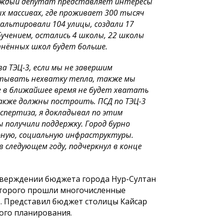
 Каждый депутат представляет интересы
ых массивах, где проживает 300 тысяч
льтировали 104 улицы, создали 17
учением, остались 4 школы, 22 школы
тнённых школ будет больше.
а ТЭЦ-3, если мы не завершим
ытывать нехватку тепла, также мы
 в ближайшее время не будет хватать
акже должны построить. ПСД по ТЭЦ-3
кспертиза, я докладывал по этим
ы получили поддержку. Город бурно
рную, социальную инфраструктуры.
в следующем году, подчеркнул в конце
тверждении бюджета города Нур-Султан
которого прошли многочисленные
в. Представил бюджет столицы Кайсар
ого планирования.