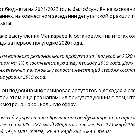
т бюджета на 2021-2023 годы был обсуждён на заседан
аниях, на совместном заседании депутатской фракции 
хата.
але выступления Манкараев К. остановился на итогах 
цы за первое полугодие 2020 года.
ем валового регионального продукта за I полугодие 2020 г
том на 4% к соответствующему периоду 2019 года. Доля 
влеченных в экономику города инвестиций сегодня состав
е уровня 2019 года.
 он подробно информировал депутатов о доходах и ра
 при этом ещё раз напомнил присутствующим о том, чт
смотрена на социальную сферу.
расходы управления образования предусмотрено на трехл
ге из них МБ - 227 млрд 899,9 млн. тенге, РБ - 171 млрд 154
д 095,5 млн. тенге, РБ 40 млрд 284,5 млн. тенге.