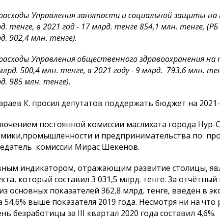
расходы Управления занятости и социальной защиты на
д. тенге, в 2021 год - 17 млрд. тенге 854,1 млн. тенге,
(РБ
д. 902,4 млн. тенге).
расходы Управления общественного здравоохранения на
млрд. 500,4 млн. тенге, в 2021 году - 9 млрд. 793,6 млн. те
д. 985 млн. тенге).
раев К. просил депутатов поддержать бюджет на 2021-
лючением постоянной комиссии маслихата города Нур-
мики,промышленности и предпринимательства по про
едатель комиссии Мирас Шекенов.
ным индикатором, отражающим развитие столицы, явл
кта, который составил 3 031,5 млрд. тенге. За отчётны
из основных показателей 362,8 млрд. тенге, введён в эк
а 54,6% выше показателя 2019 года. Несмотря ни на что
нь безработицы за III квартал 2020 года составил 4,6%.