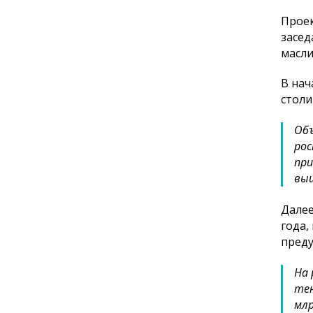
Проек
засед
масли
В нач
столи
Объ
рос
при
выш
Далее
года,
преду
На 
тен
млр