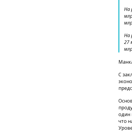
На 
млр
млр
На 
27 
млр
Манка
С зак
эконо
предс
Основ
проду
один 
что н
Урове