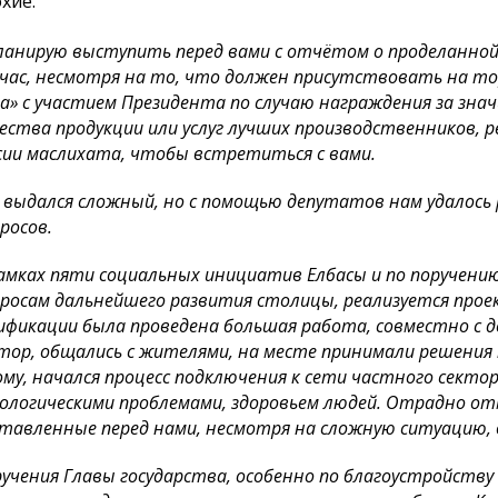
хие.
ланирую выступить перед вами с отчётом о проделанной р
час, несмотря на то, что должен присутствовать на 
а» с участием Президента по случаю награждения за зн
ества продукции или услуг лучших производственников, 
сии маслихата, чтобы встретиться с вами.
 выдался сложный, но с помощью депутатов нам удалос
росов.
амках пяти социальных инициатив Елбасы и по поручени
росам дальнейшего развития столицы, реализуется прое
ификации была проведена большая работа, совместно с
тор, общались с жителями, на месте принимали решения
му, начался процесс подключения к сети частного сектор
кологическими проблемами, здоровьем людей. Отрадно о
тавленные перед нами, несмотря на сложную ситуацию,
учения Главы государства, особенно по благоустройству 