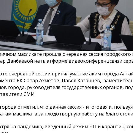
личном маслихате прошла очередная сессия городского
населения города
К сведению населения города
Паспорт б
ар Данбаевой на платформе видеоконференцсвязи сер
Астаны и депутатов
программы
маслихата города Астаны
оте очередной сессии принял участие аким города Алта
восьмого созыва!
мента РК Сапар Ахметов, Павел Казанцев, заместитель
ов города, руководителя государственных органов, п
ставители СМИ.
города отметил, что данная сессия - итоговая и, пользу
атам маслихата за плодотворную работу на благо стол
тря на пандемию, введённый режим ЧП и карантин, с