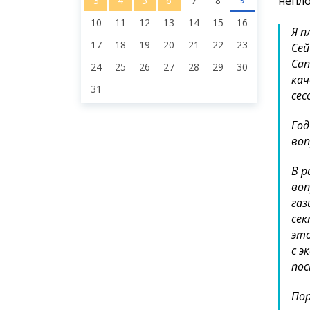
непло
3
4
5
6
7
8
10
11
12
13
14
15
16
Я п
17
18
19
20
21
22
23
Сей
Сап
24
25
26
27
28
29
30
кач
31
сес
Год
воп
В р
воп
газ
сек
это
с э
пос
Пор