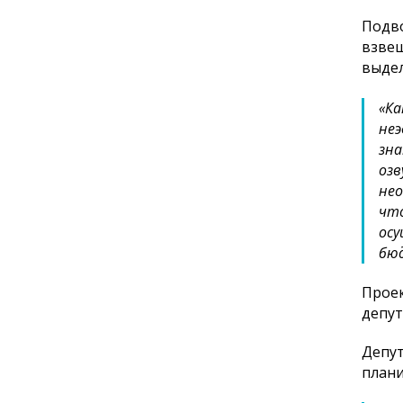
Подво
взвеш
выде
«Ка
неэ
зна
озв
нео
что
осу
бюд
Проек
депут
Депут
плани