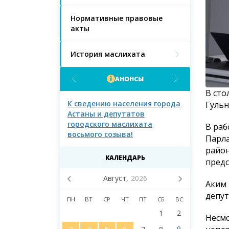
Нормативные правовые
акты
История маслихата
АНОНСЫ
В сто
населения города
К сведению населения города
К сведению 
Гульн
Астаны и депутатов
Астаны!
городского маслихата
В раб
восьмого созыва!
Парла
район
КАЛЕНДАРЬ
пред
Август,
2026
Аким 
депут
ПН
ВТ
СР
ЧТ
ПТ
СБ
ВС
1
2
Несмо
9