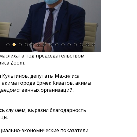
 маслихата под председательством
юджетной
К сведению населения города
К сведению
виса Zoom.
Астаны!
Астаны и д
городского
й Кульгинов, депутаты Мажилиса
восьмого с
 акима города Ермек Кизатов, акимы
одведомственных организаций,
ясь случаем, выразил благодарность
ицы.
оциально-экономические показатели