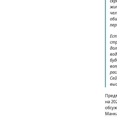
скр
жит
чел
общ
пер
Ест
стр
дол
вод
буд
воп
рас
Сей
выс
Предм
на 20
обсуж
Манка