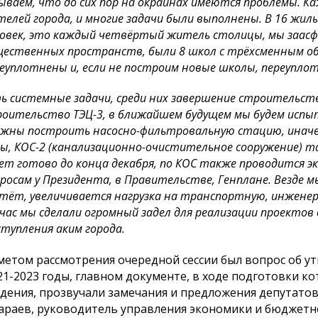
ываем, что до сих пор на окраинах имеются проблемы.
елей города, и многие задачи были выполнены. В 16 жил
овек, это каждый четвёртый житель столицы, мы заасфа
ественных пространств, были 8 школ с трёхсменным об
еуплотнены и, если не построим новые школы, переупло
ь системные задачи, среди них завершение строительств
оительство ТЭЦ-3, в ближайшем будущем мы будем исп
жны построить насосно-фильтровальную стацию, иначе
ы, КОС-2 (канализационно-очистительное сооружение) т
ет готово до конца декабря, по КОС также проводится э
росам у Президента, в Правительстве, Генплане. Везде м
тёт, увеличивается нагрузка на транспортную, инжене
час мы сделали огромный задел для реализации проектов 
тупления аким города.
етом рассмотрения очередной сессии был вопрос об у
21-2023 годы, главном документе, в ходе подготовки 
дения, прозвучали замечания и предложения депутато
раев, руководитель управления экономики и бюджетн