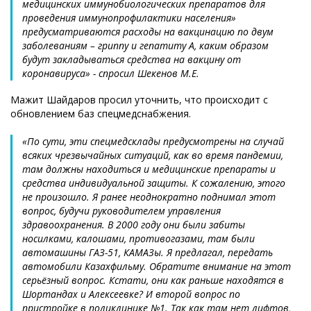
медицинских иммунобиологических препаратов для
проведения иммунопрофилактики населения»
предусматриваются расходы на вакцинацию по двум
заболеваниям – гриппу и гепатиту А, каким образом
будут закладываться средства на вакцину от
коронавируса» - спросил Шекенов М.Е.
Мажит Шайдаров просил уточнить, что происходит с
обновлением баз спецмедснабжения.
«По сути, эти спецмедсклады предусмотрены на случай
всяких чрезвычайных ситуаций, как во время пандемии,
там должны находиться и медицинские препараты и
средства индивидуальной защиты. К сожалению, этого
не произошло. Я ранее неоднократно поднимал этот
вопрос, будучи руководителем управления
здравоохранения. В 2000 году они были забиты
носилками, калошами, противогазами, там были
автомашины ГАЗ-51, КАМАЗы. Я предлагал, передать
автомобили Казахфильму. Обратите внимание на этот
серьёзный вопрос. Кстати, они как раньше находятся в
Шортандах и Алексеевке? И второй вопрос по
пристройке в поликлинике №1. Так как там нет лифтов,