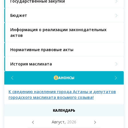
Государственные закупки
Бюджет
Информация о реализации законодательных
актов
Нормативные правовые акты
История маслихата
АНОНСЫ
К сведению населения города Астаны и депутатов
К с
городского маслихата восьмого созыва!
КАЛЕНДАРЬ
Август,
2026