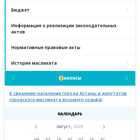
Бюджет
Информация о реализации законодательных
актов
Нормативные правовые акты
История маслихата
АНОНСЫ
К сведению населения города Астаны и депутатов
К с
городского маслихата восьмого созыва!
КАЛЕНДАРЬ
Август,
2026
ПН
ВТ
СР
ЧТ
ПТ
СБ
ВС