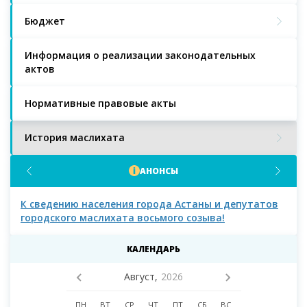
Бюджет
Информация о реализации законодательных
актов
Нормативные правовые акты
История маслихата
АНОНСЫ
К сведению населения города Астаны и депутатов
К с
городского маслихата восьмого созыва!
КАЛЕНДАРЬ
Август,
2026
ПН
ВТ
СР
ЧТ
ПТ
СБ
ВС