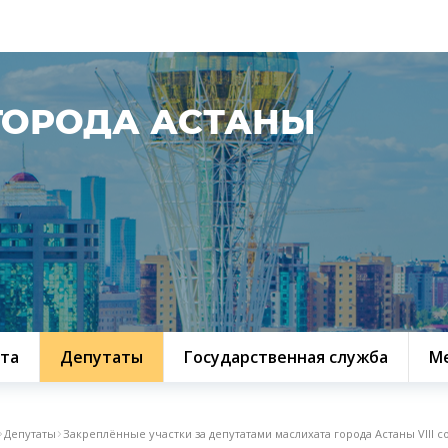
ГОРОДА АСТАНЫ
та
Депутаты
Государственная служба
М
Депутаты
Закреплённые участки за депутатами маслихата города Астаны VIII с