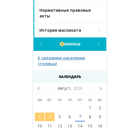
Нормативные правовые
акты
История маслихата
АНОНСЫ
населения
К сведению населения города
К сведению 
Астаны!
Астаны и д
маслихата 
восьмого со
КАЛЕНДАРЬ
Август,
2026
ПН
ВТ
СР
ЧТ
ПТ
СБ
ВС
1
2
7
3
4
5
6
8
9
10
11
12
13
14
15
16