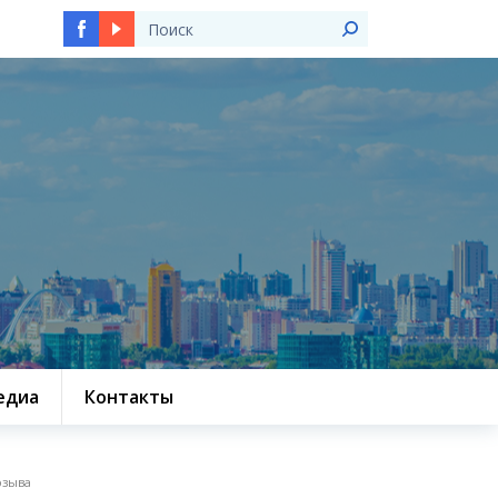
едиа
Контакты
озыва