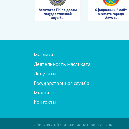
Маслихат
Деятельность маслихата
Депутаты
Государственная служба
Медиа
Контакты
Официальный сайт маслихата города Астаны