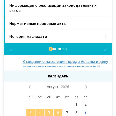
Информация о реализации законодательных
актов
Нормативные правовые акты
История маслихата
АНОНСЫ
К сведению населения города Астаны и депутатов
К с
городского маслихата восьмого созыва!
КАЛЕНДАРЬ
Август,
2026
ПН
ВТ
СР
ЧТ
ПТ
СБ
ВС
1
2
9
3
4
5
6
7
8