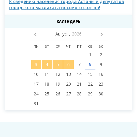
К сведению населения города Астаны и депутатов
К с
городского маслихата восьмого созыва!
КАЛЕНДАРЬ
Август,
2026
ПН
ВТ
СР
ЧТ
ПТ
СБ
ВС
1
2
8
3
4
5
6
7
9
10
11
12
13
14
15
16
17
18
19
20
21
22
23
24
25
26
27
28
29
30
31