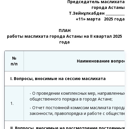
Председатель маслихата
города Астаны
Т.Зейнұлкабден
___________
«11»
марта
202
5
года
ПЛАН
работы маслихата города Астаны на
II
квартал 202
5
года
№
Наименование вопроса
п/п
I
. Вопросы, вносимые на сессию маслихата
- О проведении комплексных мер, направленных 
общественного порядка в городе Астане;
1.
- Отчет постоянной комиссии маслихата города 
законности, правопорядка и работе с обществе
II
. Вопросы, вносимые на рассмотрение постоянных 