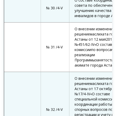
О составе Координаци
совета по обеспечению
№ 30 /4-V
улучшению качества ж
инвалидов в городе Ас
О внесении изменений 
решениемаслихата гор
Астаны от 12 мая2011 
№451/62-IV«О составе
№ 31 /4-V
комиссиипо вопросам
реализации
Программызанятости 2
акимате города Астан
О внесении изменений 
решениемаслихата гор
Астаны от 17 октября 
№17/4-IV«О составе
специальной комиссии
координации работы, 
№ 32 /4-V
спорных вопросов по
регистрации и учету г