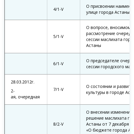
О присвоении наимено
4/1-V
улице города Астаны
О вопросе, вносимом 
рассмотрение очередн
5/1-V
сессии маслихата горо
Астаны
О председателе очере
6/1-V
сессии городского мас
28.03.2012г.
О состоянии и развит
7/1-V
2-
культуры в городе Аст
ая, очередная
О внесении изменений 
решение маслихата го
8/2-V
Астаны от 7 декабря 2
«О бюджете города Ас