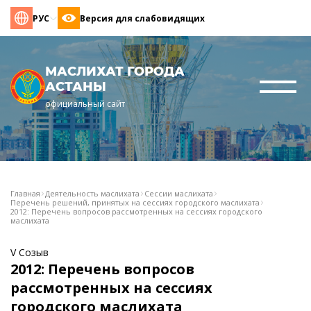
РУС
Версия для слабовидящих
МАСЛИХАТ ГОРОДА
АСТАНЫ
официальный сайт
Главная
Деятельность маслихата
Сессии маслихата
Перечень решений, принятых на сессиях городского маслихата
2012: Перечень вопросов рассмотренных на сессиях городского
маслихата
V Созыв
2012: Перечень вопросов
рассмотренных на сессиях
городского маслихата