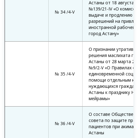
Астаны от 18 августа 2
№139/21-IV «О комисси
№ 34 /4-V
выдаче и продлению с
разрешений на привле
иностранной рабочей 
город Астану»
О признании утративш
решения маслихата го
Астаны от 28 марта 20
№9/2-V «О Правилах о
№ 35 /4-V
единовременной соци
помощи отдельным ка
нуждающихся граждан 
Астаны к празднику На
мейрамы»
О составе Обществен
совета по защите прав
№ 36 /4-V
пациентов при акимат
Астаны