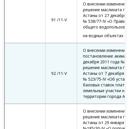
О внесении изменений 
решение маслихата го
Астаны от 27 декабря 
91 /11-V
№ 538/77-IV «О Правил
общего водопользова
на водных объектах
О внесении изменений 
постановление акимат
декабря 2011 года № 79
решение маслихата го
92 /11-V
Астаны от 7 декабря 2
№ 523/75-IV «Об устан
базовых ставок платы 
земельные участки на
территории города Ас
О внесении изменения 
решение маслихата го
Астаны от 29 января 2
№185/30-IV «О поправ