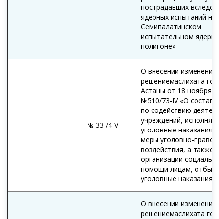
пострадавших вследст
ядерных испытаний на
Семипалатинском
испытательном ядерн
полигоне»
О внесении изменений 
решениемаслихата гор
Астаны от 18 ноября 2
№510/73-IV «О составе
по содействию деятел
учреждений, исполняю
№ 33 /4-V
уголовные наказания и
меры уголовно-правов
воздействия, а также 
организации социально
помощи лицам, отбыв
уголовные наказания»
О внесении изменений 
решениемаслихата гор