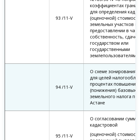
коэффициентах границ
для определения када
93 /11-V
(оценочной) стоимост
земельных участков пр
предоставлении в час
собственность, сдаче
государством или
государственными
землепользователями 
О схеме зонирования 
для целей налогообло
процентах повышения
94 /11-V
(понижения) базовых с
земельного налога по 
Астане
О согласовании суммы
кадастровой
(оценочной) стоимости
95 /11-V