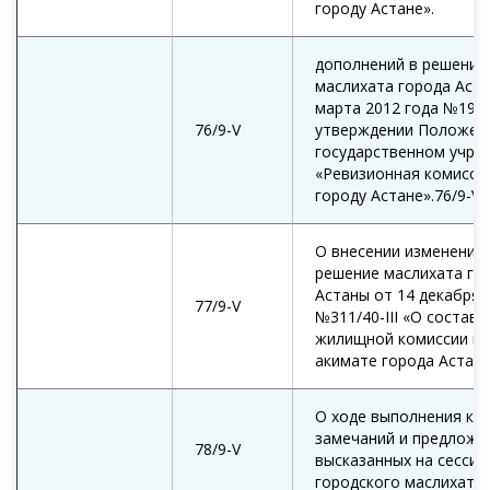
городу Астане».
дополнений в решение
маслихата города Аста
марта 2012 года №19/2
76/9-V
утверждении Положен
государственном учре
«Ревизионная комисси
городу Астане».76/9-V
О внесении изменений 
решение маслихата го
Астаны от 14 декабря 
77/9-V
№311/40-III «О составе
жилищной комиссии пр
акимате города Астан
О ходе выполнения кр
замечаний и предложе
78/9-V
высказанных на сессии
городского маслихата