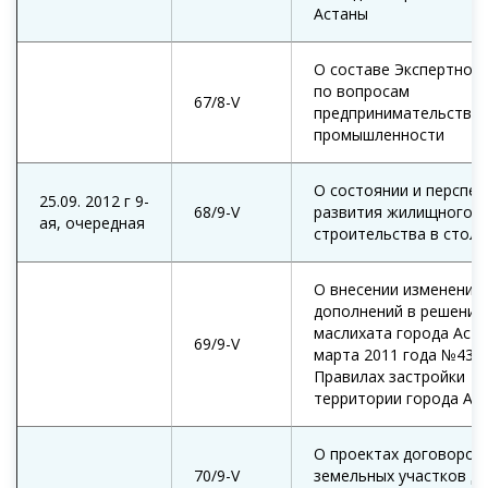
Астаны
О составе Экспертного
по вопросам
67/8-V
предпринимательства 
промышленности
О состоянии и перспек
25.09. 2012 г 9-
68/9-V
развития жилищного
ая, очередная
строительства в столи
О внесении изменений 
дополнений в решение
маслихата города Аста
69/9-V
марта 2011 года №432/
Правилах застройки
территории города Аст
О проектах договоров
70/9-V
земельных участков д