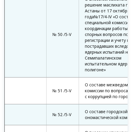
решение маслихата го
Астаны от 17 октября 
года№17/4-IV «О соста
специальной комиссии
координации работы, 
№ 50 /5-V
спорных вопросов по
регистрации и учету г
пострадавших вследст
ядерных испытаний на
Семипалатинском
испытательном ядерн
полигоне»
О составе межведомс
№ 51 /5-V
комиссии по вопросам
с коррупцией по город
О составе городской
№ 52 /5-V
ономастической комис