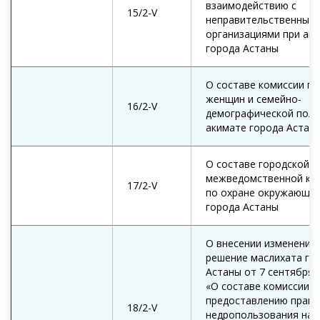
взаимодействию с
15/2-V
неправительственным
организациями при ак
города Астаны
О составе комиссии по
женщин и семейно-
16/2-V
демографической поли
акимате города Астан
О составе городской
межведомственной ко
17/2-V
по охране окружающей
города Астаны
О внесении изменений 
решение маслихата го
Астаны от 7 сентября 
«О составе комиссии п
предоставлению права
18/2-V
недропользования на 