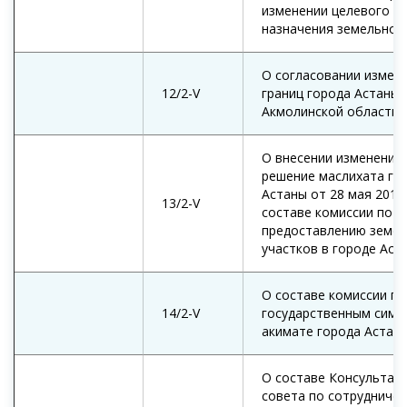
изменении целевого
назначения земельног
О согласовании измен
12/2-V
границ города Астаны 
Акмолинской области
О внесении изменений 
решение маслихата го
Астаны от 28 мая 2010
13/2-V
составе комиссии по
предоставлению земе
участков в городе Аст
О составе комиссии по
14/2-V
государственным симв
акимате города Астан
О составе Консультат
совета по сотрудничес