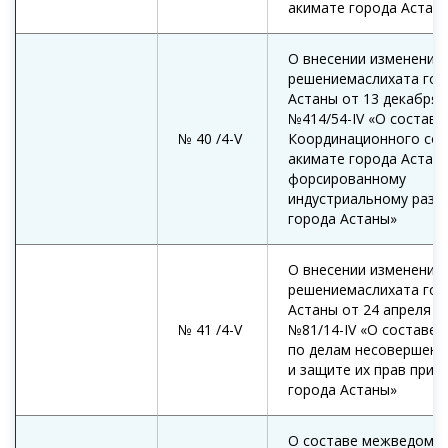
акимате города Астан
О внесении изменений 
решениемаслихата гор
Астаны от 13 декабря 
№414/54-IV «О составе
№ 40 /4-V
Координационного сов
акимате города Астан
форсированному
индустриальному разв
города Астаны»
О внесении изменений 
решениемаслихата гор
Астаны от 24 апреля 2
№ 41 /4-V
№81/14-IV «О составе 
по делам несовершенн
и защите их прав при 
города Астаны»
О составе межведомс