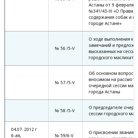
Астаны от 9 февраля 2
№341/43-III «О Правила
содержания собак и ко
городе Астане»
О ходе выполнения кр
замечаний и предложе
№ 56 /5-V
высказанных на сессии
городского маслихата
Об основном вопросе,
вносимом на рассмотр
№ 57 /5-V
очередной сессии мас
города Астаны
О председателе очере
№ 58 /5-V
сессии городского мас
04.07. 2012 г
О присвоении звания «
6-ая,
№ 59/6-V