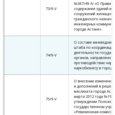
№367/49-IV «О Правила
73/9-V
содержания зданий и
сооружений жилищно-
гражданского назначен
инженерных коммуника
городе Астане».
О составе межведомс
штаба по координации
деятельности государ
74/9-V
органов, направленной
противодействие нарк
наркобизнесу в городе
О внесении изменений
и дополнений в решен
маслихата города Аста
марта 2012 года №19/2
75/9-V
утверждении Положен
государственном учре
«Ревизионная комисси