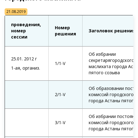
21.08.2019
проведения,
Номер
номер
Заголовок решения
решения
сессии
Об избрании
25.01. 2012 г
секретарягородского
1/1-V
маслихата города Аст
1-ая, организ.
пятого созыва
Об образовании посто
2/1-V
комиссий городского 
города Астаны пятого
Об избрании постоянн
3/1-V
комиссий городского 
города Астаны пятого