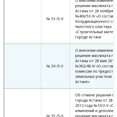
О внесении изменений 
решение маслихата го
Астаны от 26 ноября 2
№406/53-IV «О составе
№ 53 /5-V
Координационного сов
пилотного кластера
«Строительные матери
городе Астане
О внесении изменений 
решение маслихата го
Астаны от 28 мая 2010
№ 54 /5-V
№362/48-IV «О составе
комиссии по предоста
земельных участков в 
Астане»
Об отмене решения ма
города Астаны от 28 м
2012 года №10/2-V «О 
изменений и дополнен
№ 55 /5-V
решение маслихата го