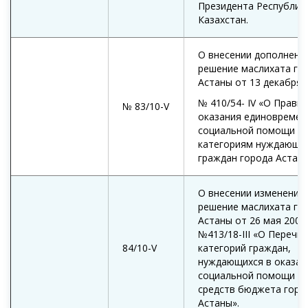
Президента Республик
Казахстан.
О внесении дополнени
решение маслихата го
Астаны от 13 декабря 
№ 410/54- IV «О Прави
№ 83/10-V
оказания единовремен
социальной помощи о
категориям нуждающи
граждан города Астаны
О внесении изменений 
решение маслихата го
Астаны от 26 мая 2005
№413/18-III «О Перечне
84/10-V
категорий граждан,
нуждающихся в оказан
социальной помощи за
средств бюджета горо
Астаны».