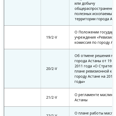
или добычу
общераспространенны
полезных ископаемых 
территории города Ас
О Положении государс
19/2-V
учреждения «Ревизион
комиссия по городу Ас
Об отмене решения ма
города Астаны от 19 о
2011 года «О Стратеги
20/2-V
плане ревизионной ко
городу Астане на 2011
годы»
О регламенте маслиха
21/2-V
Астаны
О плане работы масли
22/2-V