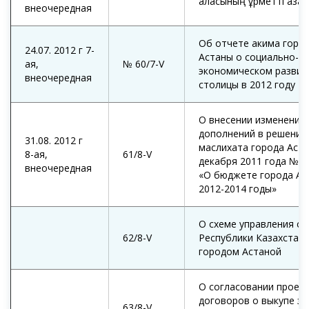
қаласының құрметті аза
внеочередная
Об отчете акима горо
24.07. 2012 г 7-
Астаны о социально-
ая,
№ 60/7-V
экономическом развит
внеочередная
столицы в 2012 году
О внесении изменений 
дополнений в решение
31.08. 2012 г
маслихата города Аста
8-ая,
61/8-V
декабря 2011 года №51
внеочередная
«О бюджете города Ас
2012-2014 годы»
О схеме управления с
62/8-V
Республики Казахстан 
городом Астаной
О согласовании проек
договоров о выкупе з
63/8-V