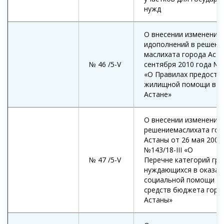
нужд
О внесении изменений
идополнений в решени
маслихата города Аста
№ 46 /5-V
сентября 2010 года №3
«О Правилах предоста
жилищной помощи в г
Астане»
О внесении изменения 
решениемаслихата гор
Астаны от 26 мая 2005
№143/18-III «О
№ 47 /5-V
Перечне категорий гра
нуждающихся в оказан
социальной помощи за
средств бюджета горо
Астаны»