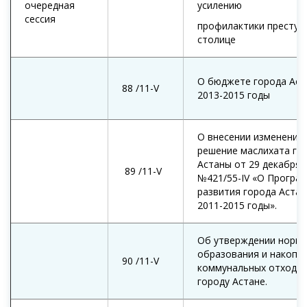
очередная
усилению
сессия
профилактики преступ
столице
О бюджете города Аст
88 /11-V
2013-2015 годы
О внесении изменений 
решение маслихата го
Астаны от 29 декабря 
89 /11-V
№421/55-IV «О Програ
развития города Астан
2011-2015 годы».
Об утверждении норм
образования и накопл
90 /11-V
коммунальных отходов
городу Астане.