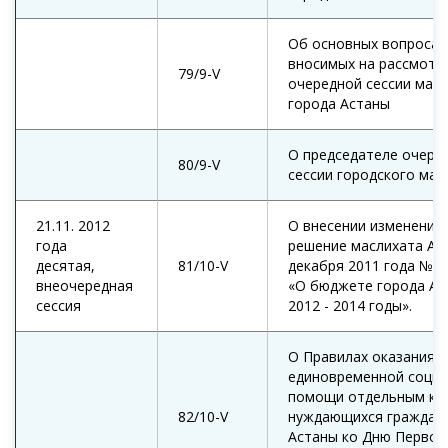
Об основных вопросах
вносимых на рассмотр
79/9-V
очередной сессии мас
города Астаны
О председателе очере
80/9-V
сессии городского мас
21.11. 2012
О внесении изменений 
года
решение маслихата Ас
десятая,
81/10-V
декабря 2011 года №51
внеочередная
«О бюджете города Ас
сессия
2012 - 2014 годы».
О Правилах оказания
единовременной соци
помощи отдельным ка
82/10-V
нуждающихся граждан 
Астаны ко Дню Первог