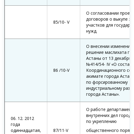
О согласовании проек
договоров о выкупе з
85/10- V
участков для государс
нужд.
О внесении изменений 
решение маслихата го
Астаны от 13 декабря 
№414/54- IV «О состав
86 /10-V
Координационного сов
акимате города Астан
по форсированному
индустриальному разв
города Астаны».
О работе департамент
внутренних дел города
06. 12. 2012
по укреплению
года
одиннадцатая,
87/11-V
общественного порядк