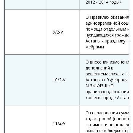
2012 - 2014 годы»
О Правилах оказания
единовременной соци
помощи отдельным ка
9/2-V
нуждающихся граждан 
Астаны к празднику На
мейрамы
О внесении изменений 
дополнений в
решениемаслихата гор
10/2-V
Астаныот 9 февраля 20
N 341/43-III«О
правилахсодержания с
кошекв городе Астане
О согласовании суммы
кадастровой (оценочн
11/2-V
стоимости не подлеж
выплате в бюджет при