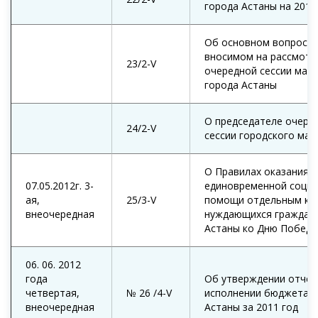
города Астаны на 2012
Об основном вопросе,
вносимом на рассмотр
23/2-V
очередной сессии мас
города Астаны
О председателе очере
24/2-V
сессии городского мас
О Правилах оказания
07.05.2012г. 3-
единовременной соци
ая,
25/3-V
помощи отдельным ка
внеочередная
нуждающихся граждан 
Астаны ко Дню Победы
06. 06. 2012
года
Об утверждении отчет
четвертая,
№ 26 /4-V
исполнении бюджета г
внеочередная
Астаны за 2011 год