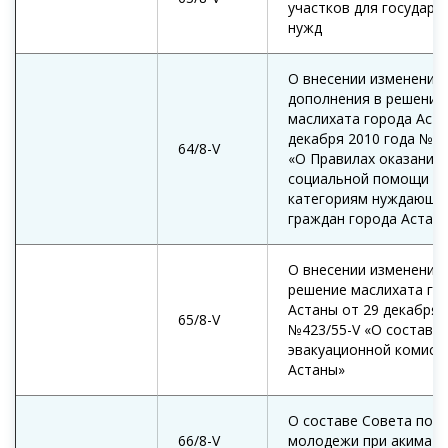
участков для государс
нужд
О внесении изменения 
дополнения в решение
маслихата города Аста
декабря 2010 года №41
64/8-V
«О Правилах оказания
социальной помощи о
категориям нуждающи
граждан города Астан
О внесении изменений 
решение маслихата го
Астаны от 29 декабря 
65/8-V
№423/55-V «О составе
эвакуационной комисс
Астаны»
О составе Совета по 
66/8-V
молодежи при акимате