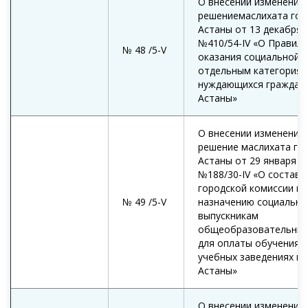
О внесении изменений 
решениемаслихата гор
Астаны от 13 декабря 
№410/54-IV «О Правила
№ 48 /5-V
оказания социальной 
отдельным категория
нуждающихся граждан 
Астаны»
О внесении изменений 
решение маслихата го
Астаны от 29 января 2
№188/30-IV «О составе
городской комиссии по
№ 49 /5-V
назначению социальны
выпускникам
общеобразовательных
для оплаты обучения 
учебных заведениях г
Астаны»
О внесении изменений 