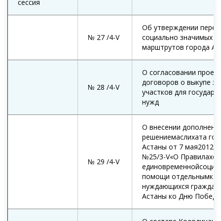
сессия
Об утверждении переч
№ 27 /4-V
социально значимых
марштрутов города Ас
О согласовании проек
договоров о выкупе з
№ 28 /4-V
участков для государс
нужд
О внесении дополнени
решениемаслихата гор
Астаны от 7 мая2012 г
№25/3-V«О Правилахок
№ 29 /4-V
единовременнойсоциа
помощи отдельнымкат
нуждающихся граждан
Астаны ко Дню Победы