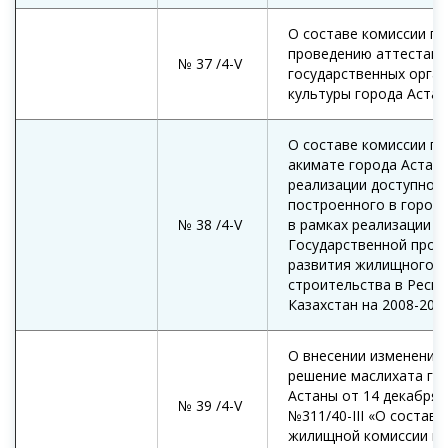
О составе комиссии по
проведению аттестаци
№ 37 /4-V
государственных орга
культуры города Аста
О составе комиссии пр
акимате города Астан
реализации доступного
построенного в городе
№ 38 /4-V
в рамках реализации
Государственной прог
развития жилищного
строительства в Респу
Казахстан на 2008-201
О внесении изменения 
решение маслихата го
Астаны от 14 декабря 
№ 39 /4-V
№311/40-III «О составе
жилищной комиссии пр