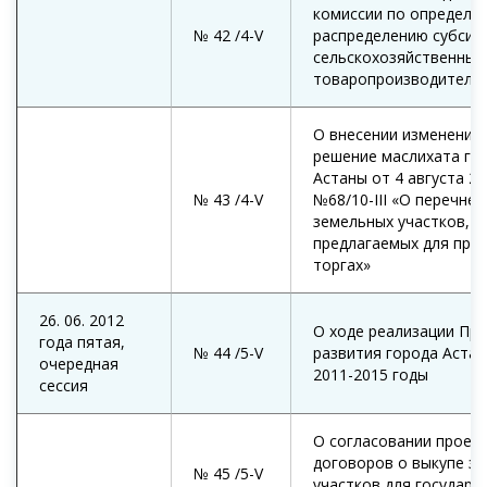
комиссии по определе
№ 42 /4-V
распределению субсид
сельскохозяйственным
товаропроизводителя
О внесении изменения 
решение маслихата го
Астаны от 4 августа 20
№ 43 /4-V
№68/10-III «О перечне
земельных участков,
предлагаемых для про
торгах»
26. 06. 2012
О ходе реализации Пр
года пятая,
№ 44 /5-V
развития города Астан
очередная
2011-2015 годы
сессия
О согласовании проек
договоров о выкупе з
№ 45 /5-V
участков для государс