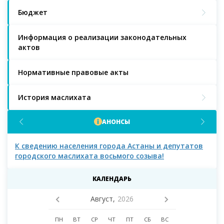
Бюджет
Информация о реализации законодательных
актов
Нормативные правовые акты
История маслихата
АНОНСЫ
К сведению населения города Астаны и депутатов
К с
городского маслихата восьмого созыва!
КАЛЕНДАРЬ
Август,
2026
ПН
ВТ
СР
ЧТ
ПТ
СБ
ВС