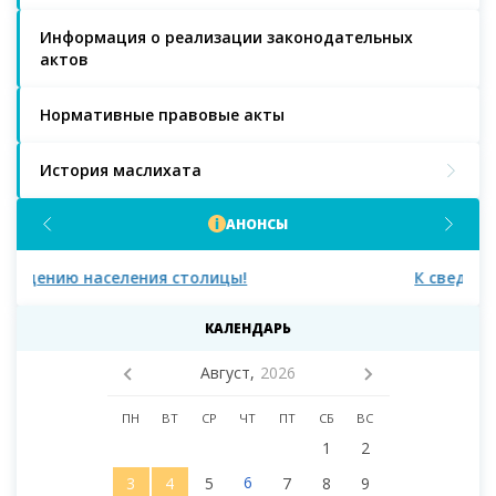
Информация о реализации законодательных
актов
Нормативные правовые акты
История маслихата
АНОНСЫ
К сведению населения города Астаны!
К 
ма
КАЛЕНДАРЬ
Август,
2026
ПН
ВТ
СР
ЧТ
ПТ
СБ
ВС
1
2
6
3
4
5
7
8
9