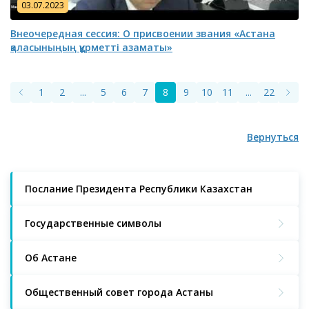
03.07.2023
Внеочередная сессия: О присвоении звания «Астана
қаласыныңың құрметті азаматы»
1
2
...
5
6
7
8
9
10
11
...
22
23
Вернуться
Послание Президента Республики Казахстан
Государственные символы
Об Астане
Общественный совет города Астаны