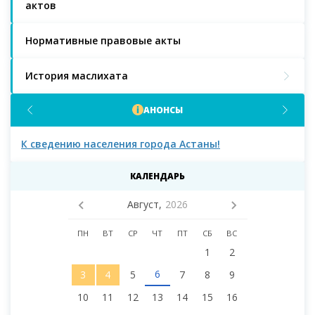
актов
Нормативные правовые акты
История маслихата
АНОНСЫ
К сведению населения города Астаны!
К с
мас
КАЛЕНДАРЬ
Август,
2026
ПН
ВТ
СР
ЧТ
ПТ
СБ
ВС
1
2
6
3
4
5
7
8
9
10
11
12
13
14
15
16