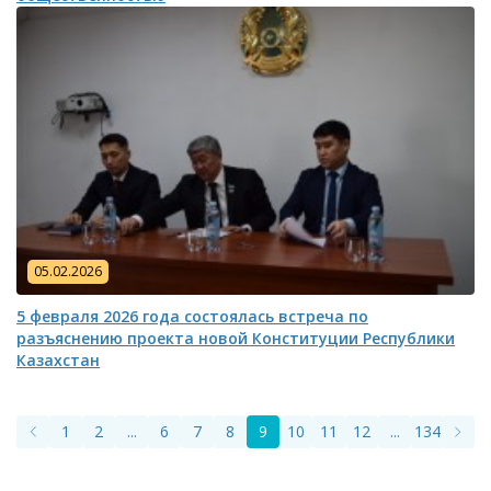
05.02.2026
5 февраля 2026 года состоялась встреча по
разъяснению проекта новой Конституции Республики
Казахстан
1
2
...
6
7
8
9
10
11
12
...
134
135