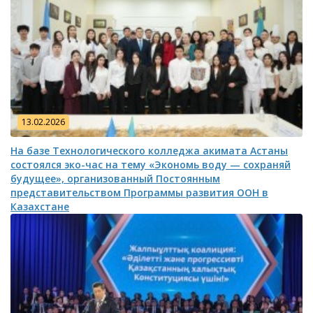
13.02.2026
На базе Технологического колледжа акимата Астаны
состоялся эко-час на тему «Экономь воду — сохраняй
будущее», организованный Постоянным
представительством Программы развития ООН в
Казахстане