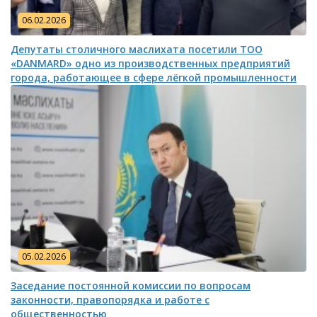
06.02.2026
Депутаты столичного маслихата посетили ТОО
«DANMARD» одно из производственных предприятий
города, работающее в сфере лёгкой промышленности
05.02.2026
Заседание постоянной комиссии по вопросам
законности, правопорядка и работе с
общественностью