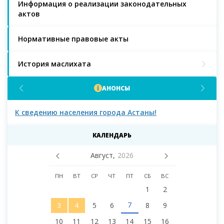
Информация о реализации законодательных
актов
Нормативные правовые акты
История маслихата
АНОНСЫ
К сведению населения города Астаны!
К с
мас
КАЛЕНДАРЬ
Август,
2026
ПН
ВТ
СР
ЧТ
ПТ
СБ
ВС
1
2
7
3
4
5
6
8
9
10
11
12
13
14
15
16