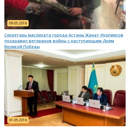
09.05.2016
Секретарь маслихата города Астаны Жанат Нурпиисов
поздравил ветеранов войны с наступающим Днем
Великой Победы
01.05.2016