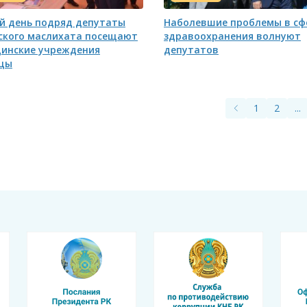
й день подряд депутаты
Наболевшие проблемы в сф
ского маслихата посещают
здравоохранения волнуют
инские учреждения
депутатов
цы
1
2
...