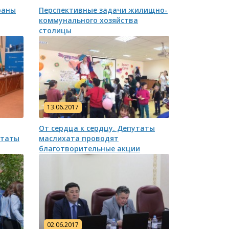
раны
Перспективные задачи жилищно-
коммунального хозяйства
столицы
 населения
К сведению населения города
К сведению
13.06.2017
Астаны!
Астаны и д
маслихата 
От сердца к сердцу. Депутаты
восьмого с
утаты
маслихата проводят
благотворительные акции
02.06.2017