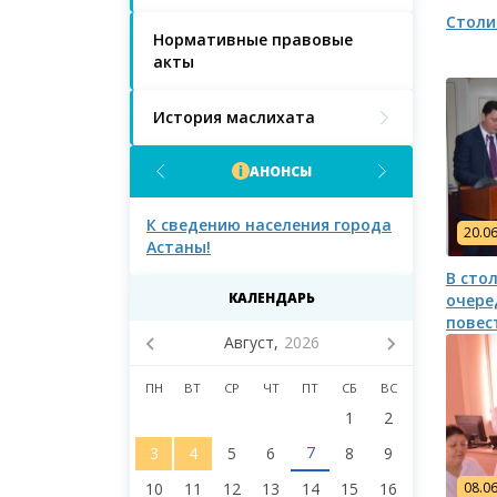
Столи
Нормативные правовые
акты
История маслихата
АНОНСЫ
населения
К сведению населения города
К сведению 
20.0
Астаны!
Астаны и д
маслихата 
В сто
восьмого со
КАЛЕНДАРЬ
очере
повес
Август,
2026
ПН
ВТ
СР
ЧТ
ПТ
СБ
ВС
1
2
7
3
4
5
6
8
9
10
11
12
13
14
15
16
08.0