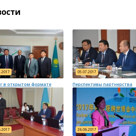
вости
7.2017
05.07.2017
г в открытом формате
Перспективы партнерства
6.2017
26.06.2017