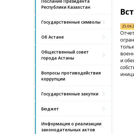
Послание Президента
Республики Казахстан
Вст
Государственные символы
25.04.
Отчет
Об Астане
огран
тольк
Общественный совет
военн
города Астаны
и обе
собст
Вопросы противодействия
иници
коррупции
Государственные закупки
Бюджет
Информация о реализации
законодательных актов