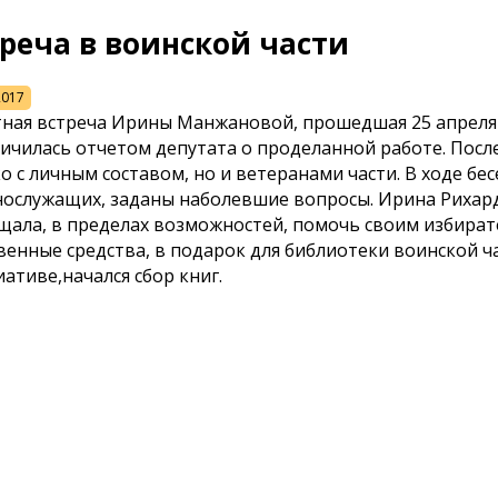
реча в воинской части
2017
ная встреча Ирины Манжановой, прошедшая 25 апреля 2
ичилась отчетом депутата о проделанной работе. Посл
о с личным составом, но и ветеранами части. В ходе б
ослужащих, заданы наболевшие вопросы. Ирина Рихард
щала, в пределах возможностей, помочь своим избирате
венные средства, в подарок для библиотеки воинской ча
ативе,начался сбор книг.