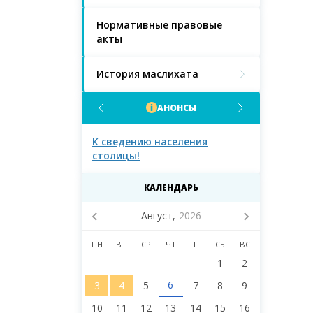
Нормативные правовые
акты
История маслихата
АНОНСЫ
населения
К сведению населения города
К сведению 
Астаны!
Астаны и д
маслихата 
восьмого со
КАЛЕНДАРЬ
Август,
2026
ПН
ВТ
СР
ЧТ
ПТ
СБ
ВС
1
2
6
3
4
5
7
8
9
10
11
12
13
14
15
16