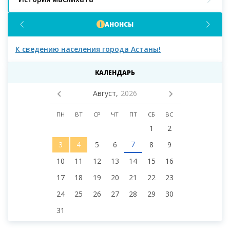
АНОНСЫ
К сведению населения города Астаны!
К с
мас
КАЛЕНДАРЬ
Август,
2026
ПН
ВТ
СР
ЧТ
ПТ
СБ
ВС
1
2
7
3
4
5
6
8
9
10
11
12
13
14
15
16
17
18
19
20
21
22
23
24
25
26
27
28
29
30
31