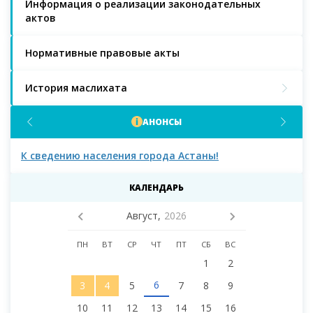
Информация о реализации законодательных
актов
Нормативные правовые акты
История маслихата
АНОНСЫ
К сведению населения города Астаны!
К с
мас
КАЛЕНДАРЬ
Август,
2026
ПН
ВТ
СР
ЧТ
ПТ
СБ
ВС
1
2
6
3
4
5
7
8
9
10
11
12
13
14
15
16