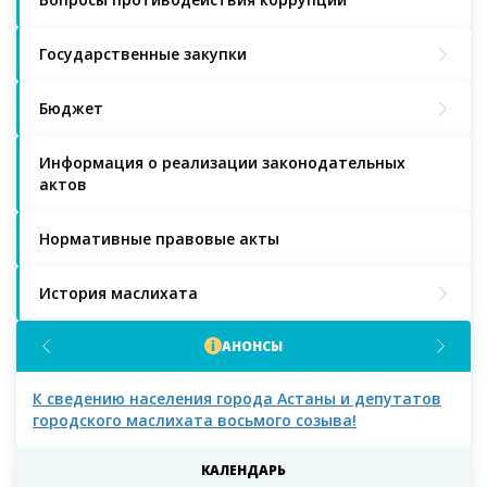
Государственные закупки
Бюджет
Информация о реализации законодательных
актов
Нормативные правовые акты
История маслихата
АНОНСЫ
К сведению населения города Астаны и депутатов
К с
городского маслихата восьмого созыва!
КАЛЕНДАРЬ