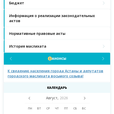
Бюджет
Информация о реализации законодательных
актов
Нормативные правовые акты
История маслихата
АНОНСЫ
К сведению населения города Астаны и депутатов
К с
городского маслихата восьмого созыва!
КАЛЕНДАРЬ
Август,
2026
ПН
ВТ
СР
ЧТ
ПТ
СБ
ВС