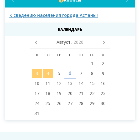
АНОНСЫ
К сведению населения города Астаны!
К с
мас
КАЛЕНДАРЬ
Август,
2026
ПН
ВТ
СР
ЧТ
ПТ
СБ
ВС
1
2
6
3
4
5
7
8
9
10
11
12
13
14
15
16
17
18
19
20
21
22
23
24
25
26
27
28
29
30
31