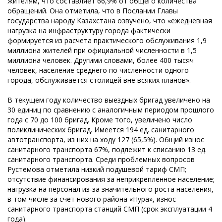
жителям, что составляет 66,9% от общего количества
обращений. Она отметила, что в Послании Главы
государства народу Казахстана озвучено, что «ежедневная
нагрузка на инфраструктуру города фактически
формируется из расчета практического обслуживания 1,9
миллиона жителей при официальной численности в 1,5
миллиона человек. Другими словами, более 400 тысяч
человек, население среднего по численности одного
города, обслуживается столицей вне всяких планов».
В текущем году количество выездных бригад увеличено на
30 единиц по сравнению с аналогичным периодом прошлого
года с 70 до 100 бригад. Кроме того, увеличено число
поликлинических бригад. Имеется 194 ед. санитарного
автотранспорта, из них на ходу 127 (65,5%). Общий износ
санитарного транспорта 67%, подлежит к списанию 13 ед.
санитарного транспорта. Среди проблемных вопросов
Рустемова отметила низкий подушевой тариф СМП;
отсутствие финансирования за неприкрепленное население;
нагрузка на персонал из-за значительного роста населения,
в том числе за счет нового района «Нура», износ
санитарного транспорта станций СМП (срок эксплуатации 4
года).