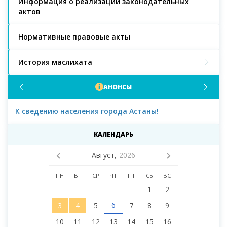
Информация о реализации законодательных
актов
Нормативные правовые акты
История маслихата
АНОНСЫ
К сведению населения города Астаны!
К с
мас
КАЛЕНДАРЬ
Август,
2026
ПН
ВТ
СР
ЧТ
ПТ
СБ
ВС
1
2
6
3
4
5
7
8
9
10
11
12
13
14
15
16