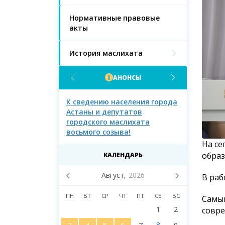
Нормативные правовые
акты
История маслихата
АНОНСЫ
населения города
К сведению населения города
К сведению 
Астаны и депутатов
Астаны!
городского маслихата
восьмого созыва!
На се
образ
КАЛЕНДАРЬ
Август,
2026
В раб
ПН
ВТ
СР
ЧТ
ПТ
СБ
ВС
Самым
1
2
совре
8