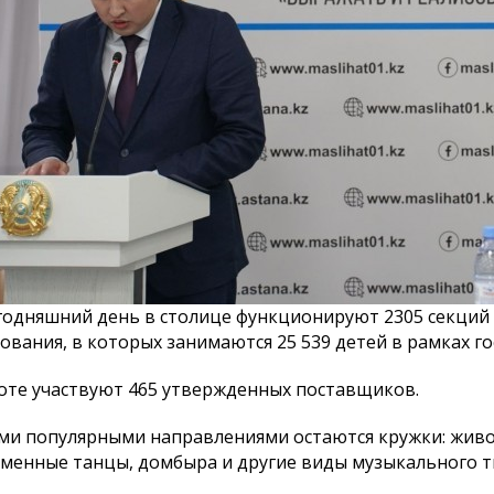
населения города
К сведению населения города
Паспорт б
Астаны и депутатов
программы
маслихата города Астаны
восьмого созыва!
годняшний день в столице функционируют 2305 секций
ования, в которых занимаются 25 539 детей в рамках го
оте участвуют 465 утвержденных поставщиков.
и популярными направлениями остаются кружки: живо
менные танцы, домбыра и другие виды музыкального т