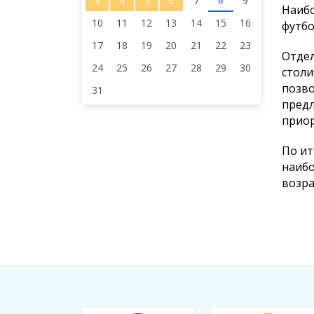
3
4
5
6
7
9
Наибо
10
11
12
13
14
15
16
футбо
17
18
19
20
21
22
23
Отдел
24
25
26
27
28
29
30
столи
позво
31
предл
приор
По ит
наибо
возра