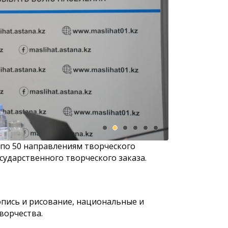
юджетной
К сведению населения города
К сведению
Астаны!
Астаны и д
городского
восьмого с
 по 50 направлениям творческого
сударственного творческого заказа.
пись и рисование, национальные и
ворчества.