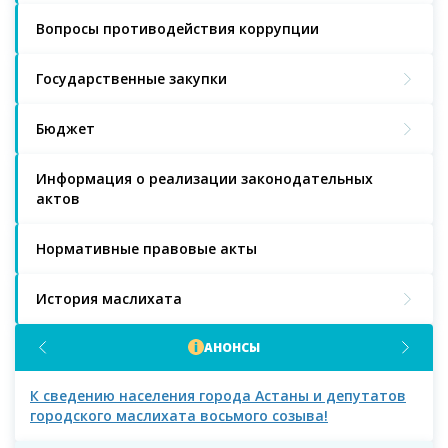
Вопросы противодействия коррупции
Государственные закупки
Бюджет
Информация о реализации законодательных
актов
Нормативные правовые акты
История маслихата
АНОНСЫ
К сведению населения города Астаны и депутатов
К с
городского маслихата восьмого созыва!