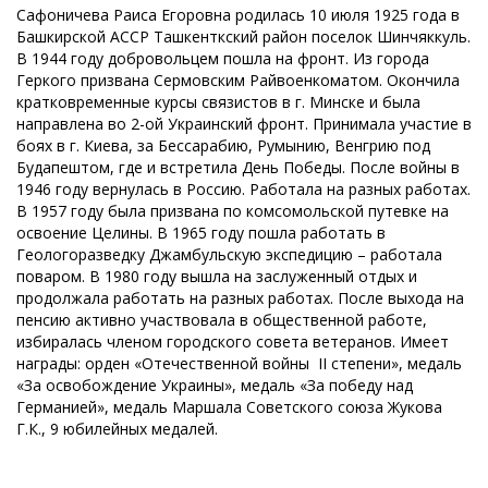
Сафоничева Раиса Егоровна родилась 10 июля 1925 года в
Башкирской АССР Ташкенткский район поселок Шинчяккуль.
В 1944 году добровольцем пошла на фронт. Из города
Геркого призвана Сермовским Райвоенкоматом. Окончила
кратковременные курсы связистов в г. Минске и была
направлена во 2-ой Украинский фронт. Принимала участие в
боях в г. Киева, за Бессарабию, Румынию, Венгрию под
Будапештом, где и встретила День Победы. После войны в
1946 году вернулась в Россию. Работала на разных работах.
В 1957 году была призвана по комсомольской путевке на
освоение Целины. В 1965 году пошла работать в
Геологоразведку Джамбульскую экспедицию – работала
поваром. В 1980 году вышла на заслуженный отдых и
продолжала работать на разных работах. После выхода на
пенсию активно участвовала в общественной работе,
избиралась членом городского совета ветеранов. Имеет
награды: орден «Отечественной войны II степени», медаль
«За освобождение Украины», медаль «За победу над
Германией», медаль Маршала Советского союза Жукова
Г.К., 9 юбилейных медалей.