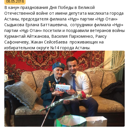
08.05.2018
В канун празднования Дня Победы в Великой
Отечественной войне от имени депутата маслихата города
Астаны, председателя филиала «Нұр» партии «Нұр Отан»
Сыдыкова Ерлана Батташевича, сотрудники филиала «Нұр»
партии «Нұр Отан» посетили и поздравили ветеранов войны
Курмантай Айтжанова, Василия Пархоменко, Раису
Сафоничеву, Жакан Сейсебаева проживающих на
избирательном округе №14 города Астаны.