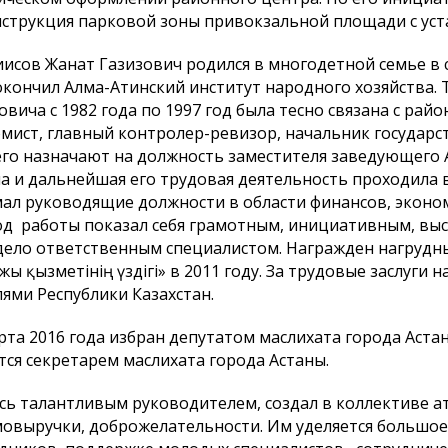
струкция парковой зоны привокзальной площади с уст
исов Жанат Газизович родился в многодетной семье в с
окончил Алма-Атинский институт народного хозяйства.
овича с 1982 года по 1997 год была тесно связана с ра
мист, главный контролер-ревизор, начальник государс
его назначают на должность заместителя заведующего
а и дальнейшая его трудовая деятельность проходила в
ал руководящие должности в области финансов, эконо
д работы показал себя грамотным, инициативным, в
дело ответственным специалистом. Награжден нагруд
ржы қызметінің үздігі» в 2011 году. За трудовые заслу
ями Республики Казахстан.
рта 2016 года избран депутатом маслихата города Аста
тся секретарем маслихата города Астаны.
сь талантливым руководителем, создал в коллективе 
мовыручки, доброжелательности. Им уделяется больш