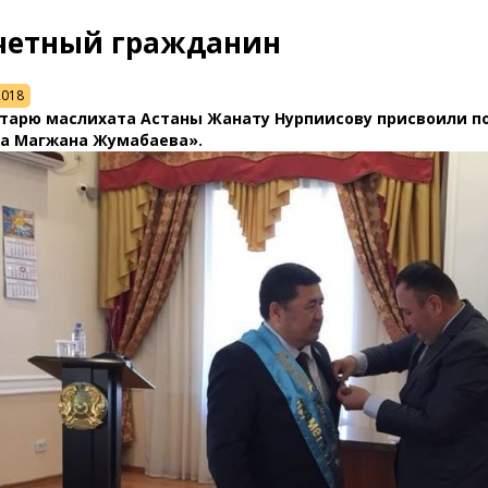
четный гражданин
2018
тарю маслихата Астаны Жанату Нурпиисову присвоили п
а Магжана Жумабаева».