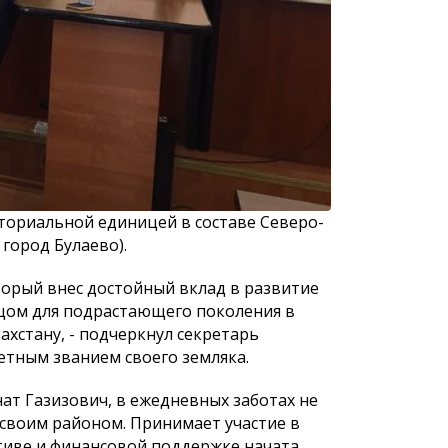
 населения
К сведению населения города
К сведению
ториальной единицей в составе Северо-
Астаны!
Астаны и д
маслихата 
город Булаево).
восьмого с
торый внес достойный вклад в развитие
зцом для подрастающего поколения в
хстану, - подчеркнул секретарь
етным званием своего земляка.
нат Газизович, в ежедневных заботах не
 своим районом. Принимает участие в
тиве и финансовой поддержке начата