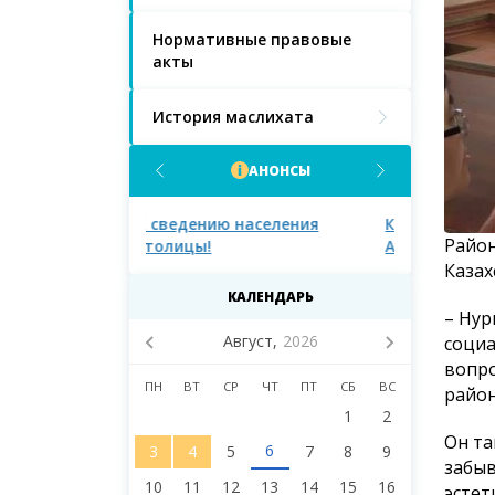
Нормативные правовые
акты
История маслихата
АНОНСЫ
населения
К сведению населения города
К сведению 
Район
Астаны!
Астаны и д
маслихата 
Казах
восьмого со
КАЛЕНДАРЬ
– Нур
Август,
2026
социа
вопро
ПН
ВТ
СР
ЧТ
ПТ
СБ
ВС
район
1
2
Он та
6
3
4
5
7
8
9
забыв
10
11
12
13
14
15
16
эстет