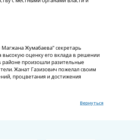
ству с местными органами власти и
 Магжана Жумабаева" секретарь
а высокую оценку его вклада в решении
 в районе произошли разительные
ители. Жанат Газизович пожелал своим
ений, процветания и достижения
Вернуться