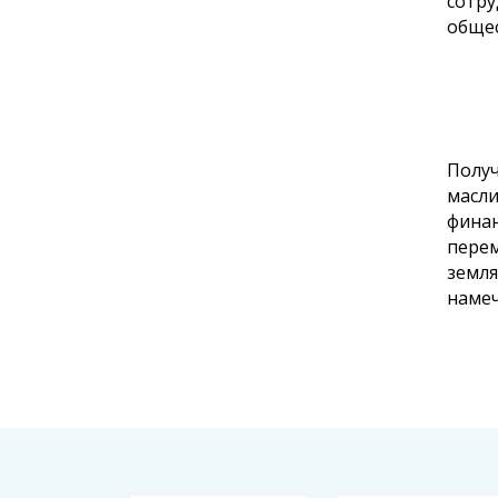
сотру
общес
Получ
масли
финан
перем
земля
намеч