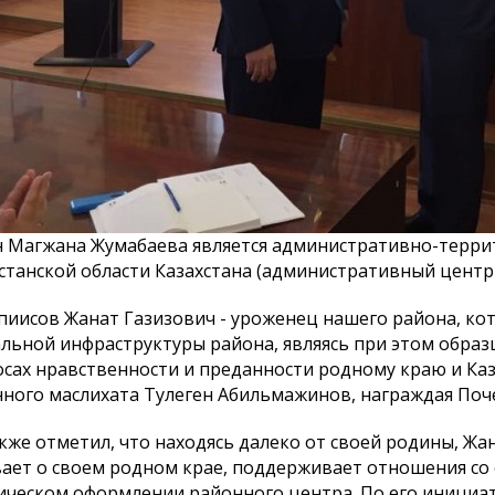
населения города
Паспорт бюджетной
К сведению
 Магжана Жумабаева является административно-терри
епутатов
программы
столицы!
города Астаны
станской области Казахстана (административный центр 
зыва!
пиисов Жанат Газизович - уроженец нашего района, ко
льной инфраструктуры района, являясь при этом обра
сах нравственности и преданности родному краю и Каза
ного маслихата Тулеген Абильмажинов, награждая Поч
кже отметил, что находясь далеко от своей родины, Жа
ает о своем родном крае, поддерживает отношения со
ическом оформлении районного центра. По его инициа