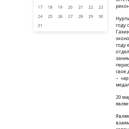
рекон
17
18
19
20
21
22
23
24
25
26
27
28
29
30
Нурпи
году 
31
Газиз
эконо
году 
отдел
заним
перио
свое 
– «Қа
медал
20 ма
являе
Являя
взаи