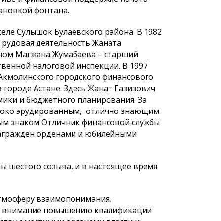
ановкой фонтана.
еле Сулышок Булаевского района. В 1982
 Трудовая деятельность Жаната
йоном Магжана Жумабаева – старший
твенной налоговой инспекции. В 1997
 Акмолинского городского финансового
 городе Астане. Здесь Жанат Газизович
мики и бюджетного планирования. За
ысоко эрудированным, отлично знающим
ным знаком Отличник финансовой службы
ги награжден орденами и юбилейными
ны шестого созыва, и в настоящее время
атмосферу взаимопонимания,
ое внимание повышению квалификации