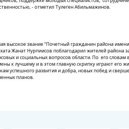
дников, поддержке молодых специалистов, сотрудниче
твенностью, - отметил Тулеген Абильмажинов.
ая высокое звание "Почетный гражданин района имени
хата Жанат Нурпиисов поблагодарил жителей района з
совых и социальных вопросов области. По его словам
ены к лучшему и в этом главную скрипку играют его ж
кам успешного развития и добра, новых побед и сверш
енных планов.