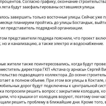
 процентов. Согласно графику, окончание строительства
 лета будут заасфальтированы оставшиеся улицы.
алось завершить только восточные улицы. Сейчас уже п
месяце планируем пройтись до улицы Бостандык, выйти 
ил представитель подрядной организации.
том представители подряда пояснили, что проект включ
, но и канализацию, а также электро и водоснабжение.
ые жители также поинтересовались, когда будут прове
аместитель директора ГКП «Астана су арнасы» Сергей В
тельство подводящего коллектора. До осени строитель
отает в полном объеме. При этом все улицы в Коктале,
обильных дорог будут подключены к центральной сист
ка попросили решить вопрос с закрытием колодцев, к
или, что крышки от колодцев воруют, поэтому они ча
щали решить проблему в ближайшие дни. Кроме того, в