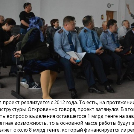
населения города
Паспорт бюджетной
К сведению
епутатов
программы
столицы!
города Астаны
зыва!
т проект реализуется с 2012 года. То есть, на протяжен
структуры. Откровенно говоря, проект затянулся. В эт
ть вопрос о выделения оставшегося 1 млрд тенге на зав
тная возможность, то в основной массе работы будут
вляет около 8 млрд тенге, который финансируется из р