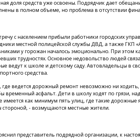
ная доля средств уже освоены. Подрядчик дает обещание
нены в полном объеме, но проблема в отсутствии фина
тречу с населением прибыли работники городских упра
дники местной полицейской службы ДВД, а также ГКП «А
никами у горожан началось эмоционально. При этом ка
евших трудностях. Основное недовольство людей связан
ые ведут к школе и детскому саду. Автовладельцы в с
портного средства.
, где ведется дорожный ремонт невозможно ни ходить,
бы временный асфальт. Дети в школу ходят по грязи, н
е имеется как минимум пять улиц, где такие дорожные 
 стороной, - возмущаются местные жители.
ояснил представитель подрядной организации, к наст