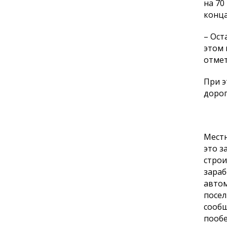
на 70
конца
– Ост
этом 
отмет
При э
дорог
Местн
это з
строи
зараб
автом
посел
сообщ
пообе