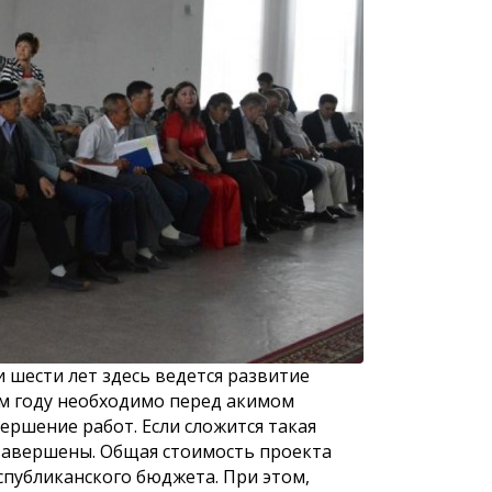
 населения
К сведению населения города
К сведению
Астаны!
Астаны и д
маслихата 
восьмого с
ии шести лет здесь ведется развитие
ом году необходимо перед акимом
ершение работ. Если сложится такая
 завершены. Общая стоимость проекта
еспубликанского бюджета. При этом,