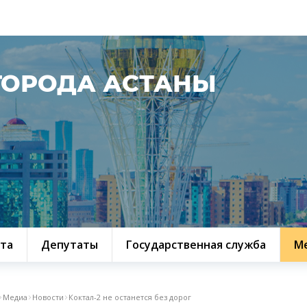
ГОРОДА АСТАНЫ
та
Депутаты
Государственная служба
М
Медиа
Новости
Коктал-2 не останется без дорог