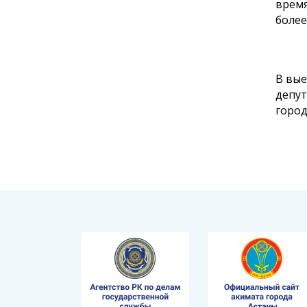
время
более
В вые
депут
город