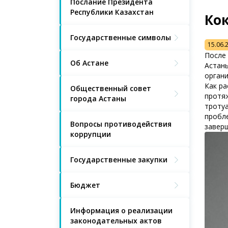
Послание Президента
Республики Казахстан
Кок
Государственные символы
15.06.
После 
Об Астане
Астаны
орган
Как ра
Общественный совет
протяж
города Астаны
тротуа
пробле
Вопросы противодействия
заверш
коррупции
Государственные закупки
Бюджет
Информация о реализации
законодательных актов