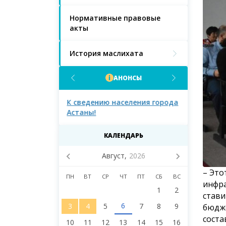
Нормативные правовые
акты
История маслихата
АНОНСЫ
населения
К сведению населения города
К сведению 
Астаны!
Астаны и д
маслихата 
восьмого со
КАЛЕНДАРЬ
Август,
2026
– Это
ПН
ВТ
СР
ЧТ
ПТ
СБ
ВС
инфра
1
2
стави
6
3
4
5
7
8
9
бюдже
соста
10
11
12
13
14
15
16