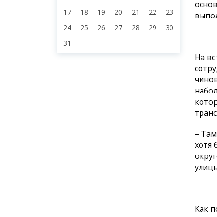
основ
17
18
19
20
21
22
23
выпол
24
25
26
27
28
29
30
31
На вс
сотру
чинов
набол
котор
транс
– Там
хотя 
округ
улицы
Как п