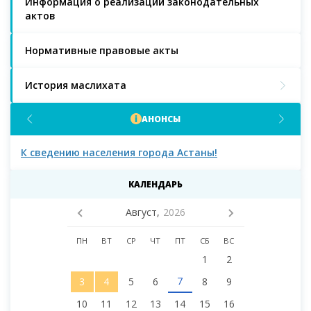
Информация о реализации законодательных
актов
Нормативные правовые акты
История маслихата
АНОНСЫ
К сведению населения города Астаны!
К с
мас
КАЛЕНДАРЬ
Август,
2026
ПН
ВТ
СР
ЧТ
ПТ
СБ
ВС
1
2
7
3
4
5
6
8
9
10
11
12
13
14
15
16