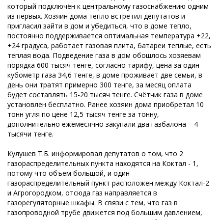
который подключён к центральному газоснабжению одним
из первых. Хозяин дома тепло встретил депутатов и
пригласил зайти в дом и убедиться, что в доме тепло,
постоянно поддерживается оптимальная температура +22,
+24 градуса, работает газовая плита, батареи теплые, есть
теплая вода. Подведение газа в дом обошлось хозяевам
порядка 600 тысяч тенге, согласно тарифу, цена за один
кубометр газа 34,6 тенге, в доме проживает две семьи, в
день они тратят примерно 300 тенге, за месяц оплата
будет составлять 15-20 тысяч тенге. Счётчик газа в доме
установлен бесплатно. Ранее хозяин дома приобретал 10
тонн угля по цене 12,5 тысяч тенге за тонну,
дополнительно ежемесячно закупали два газбалона – 4
тысячи тенге.
Кулушев Т.Б. информировал депутатов о том, что 2
газораспределительных пункта находятся на Коктал - 1,
потому что объем большой, и один
газораспределительный пункт расположен между Коктал-2
и Агрогородком, отсюда газ направляется в
газорегуляторные шкафы. В связи с тем, что газ в
газопроводной трубе движется под большим давлением,