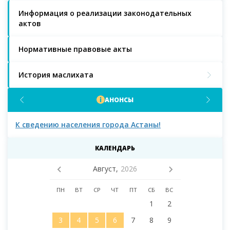
Информация о реализации законодательных
актов
Нормативные правовые акты
История маслихата
АНОНСЫ
К сведению населения города Астаны!
К с
гор
КАЛЕНДАРЬ
Август,
2026
ПН
ВТ
СР
ЧТ
ПТ
СБ
ВС
1
2
3
4
5
6
7
8
9