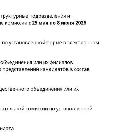
структурные подразделения и
ые комиссии
с 25
мая
по 8
июня
2026
ии по установленной форме в электронном
юджетной
К сведению населения города
К сведению
 объединения или их филиалов
Астаны!
Астаны и д
о представлении кандидатов в состав
городского
восьмого с
щественного объединения или их
бирательной комиссии по установленной
идата.