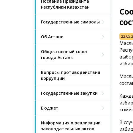
Послание Президента
Республики Казахстан
Со
со
Государственные символы
Об Астане
22.05.
Масли
Респу
Общественный совет
выбор
города Астаны
избир
Вопросы противодействия
Масли
коррупции
соста
Государственные закупки
Кажда
избир
Бюджет
комис
В слу
Информация о реализации
законодательных актов
изби