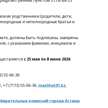
предусмотренных пунктом 3 статьи 23
изкие родственники (родители, дети,
полнородные и неполнородные братья и
мате, должны быть подписаны, заверены
еле, с указанием фамилии, инициалов и
уществляется
с 25
мая
по 8
июня
2026
2) 55-66-36.
 +7 (7172) 55-66-36,
maslihat
01.
kz
.
збирательных комиссий города Астаны