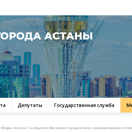
ГОРОДА АСТАНЫ
та
Депутаты
Государственная служба
М
Медиа
Анонсы
Сообщение Маслихата города Астаны о формировании состав