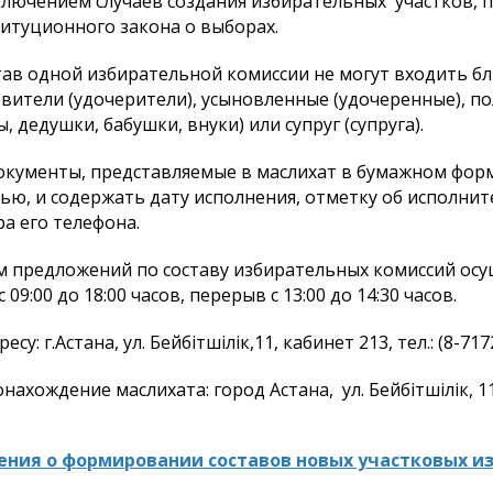
ключением случаев создания избирательных участков, 
итуционного закона о выборах.
тав одной избирательной комиссии не могут входить бл
вители (удочерители), усыновленные (удочеренные), 
ы, дедушки, бабушки, внуки) или супруг (супруга).
окументы, представляемые в маслихат в бумажном фор
ью, и содержать дату исполнения, отметку об исполнит
а его телефона.
 предложений по составу избирательных комиссий ос
с 09:00 до 18:00 часов, перерыв с 13:00 до 14:30 часов.
есу: г.Астана, ул. Бейбітшілік,11, кабинет 213, тел.: (8-717
нахождение маслихата: город Астана, ул. Бейбітшілік, 11,
ения о формировании составов новых участковых и