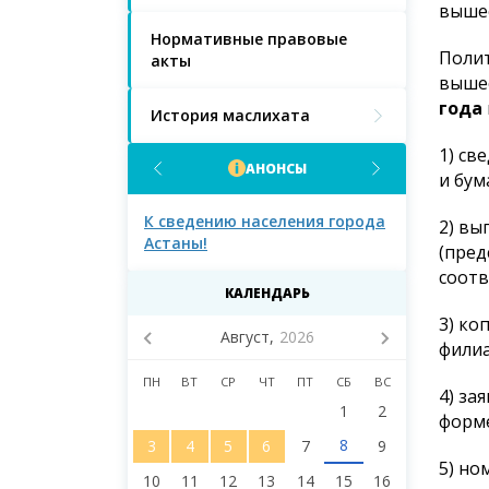
вышес
Нормативные правовые
Полит
акты
выше
года
История маслихата
1) св
АНОНСЫ
и бум
населения города
К сведению населения города
К сведению 
2) вы
Астаны и депутатов
Астаны!
(пред
городского маслихата
соотв
восьмого созыва!
3) ко
КАЛЕНДАРЬ
филиа
Август,
2026
4) за
форме
ПН
ВТ
СР
ЧТ
ПТ
СБ
ВС
1
2
5) но
8