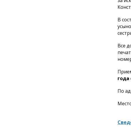
за ис
Конст
В сос
усыно
сестр
Все д
печат
номер
Прием
года
По адр
Место
Свед