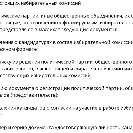
тоящих избирательных комиссий.
ические партии, иные общественные объединения, их 
стоящие, по отношению к формируемым, избирательн
представляют в маслихат следующие документы:
едения о кандидатурах в состав избирательной комисс
ажном формате;
населения города
К сведению населения города
Паспорт б
писку из решения политической партии, общественного
Астаны и депутатов
программы
ставительств), вышестоящей избирательной комиссии 
маслихата города Астаны
етствующих избирательных комиссий;
восьмого созыва!
пию документа о регистрации политической партии, об
лов (представительств);
явления кандидатов о согласии на участие в работе из
.
мер и серию документа удостоверяющую личность канд