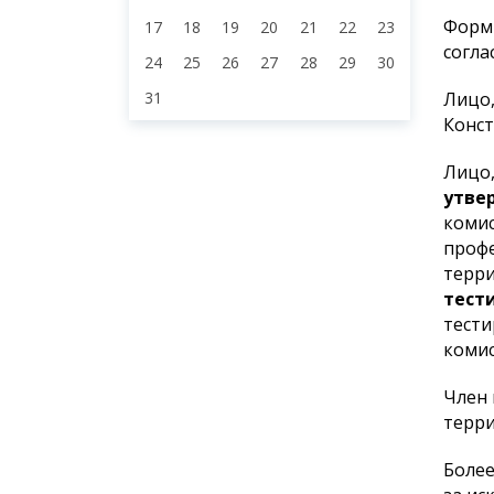
3
4
5
6
7
9
Формы
10
11
12
13
14
15
16
согла
17
18
19
20
21
22
23
Лицо,
24
25
26
27
28
29
30
Конст
31
Лицо,
утве
комис
профе
терри
тест
тести
комис
Член 
терри
Более