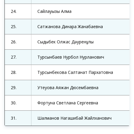
24.
Сайлауқызы Алма
25.
Сатжанова Динара Жанабаевна
26.
Сыдықбек Олжас Дәуренұлы
27.
Турсынбаев Нурбол Нурланович
28.
Турсынбекова Салтанат Пархатовна
29.
Утеуова Аяжан Дюсембаевна
30.
Фортуна Светлана Сергеевна
31.
Шалманов Нагашибай Жайлханович