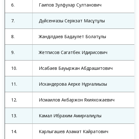
6.
Гаипов Зулфухар Султанович
7.
Дүйсенғазы Серікзат Мақсұтұлы
8.
Жанділдаев Бақдаулет Болатұлы
9.
Жетписов Сагатбек Идирисович
10.
Исабаев Бауыржан Абдрашитович
11.
Иcкандерова Ақерке Нұрғалиқызы
12.
Исмаилов Акбаржон Яхияхожаевич
13.
Камал Ибрахим Амирғалиұлы
14.
Карлыгашев Азамат Кайратович