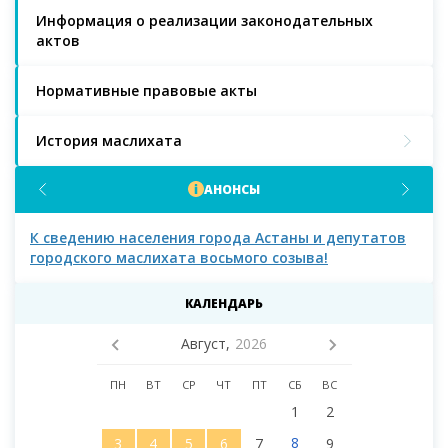
Информация о реализации законодательных
актов
Нормативные правовые акты
История маслихата
АНОНСЫ
К сведению населения города Астаны и депутатов
К с
городского маслихата восьмого созыва!
КАЛЕНДАРЬ
Август,
2026
ПН
ВТ
СР
ЧТ
ПТ
СБ
ВС
1
2
8
3
4
5
6
7
9