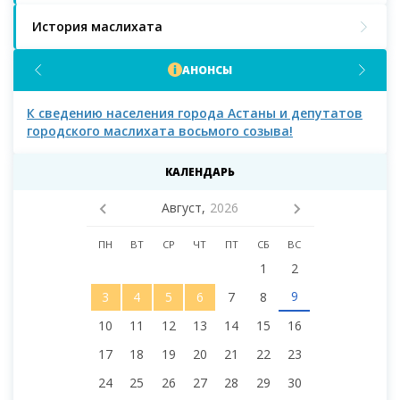
История маслихата
АНОНСЫ
К сведению населения города Астаны и депутатов
К с
городского маслихата восьмого созыва!
КАЛЕНДАРЬ
Август,
2026
ПН
ВТ
СР
ЧТ
ПТ
СБ
ВС
1
2
9
3
4
5
6
7
8
10
11
12
13
14
15
16
17
18
19
20
21
22
23
24
25
26
27
28
29
30