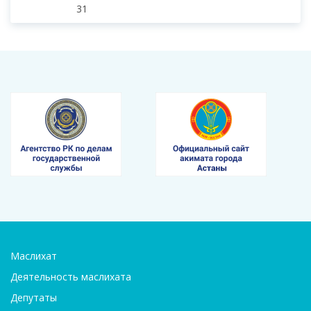
31
Маслихат
Деятельность маслихата
Депутаты