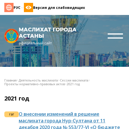
РУС
Версия для слабовидящих
МАСЛИХАТ ГОРОДА
АСТАНЫ
официальный сайт
Главная
Деятельность маслихата
Сессии маслихата
Проекты нормативно-правовых актов
2021 год
2021 год
О внесении изменений в решение
rar
маслихата города Нур-Султана от 11
декабря 2020 года № 553/77-VI «О бюджете